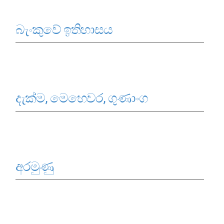
සංවිධාන ව්‍යුහය
බැංකුවේ ඉතිහාසය
පාලන ව්‍යුහය
ප්‍රධාන නිලධාරීන්
දෙපාර්තමේන්තු
පාලන සංග්‍රහ සහ ප්‍රතිපත්ති
දැක්ම, මෙහෙවර, ගුණාංග
එක්ස්ටර් වාර්තාව
අරමුණු