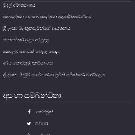
මුදල් අමාත්‍යාංශය
මූල්‍ය යටිතල පහසුකම්
ජනලේඛන හා සංඛ්‍යාලේඛන දෙපාර්තමේන්තුව
ශ්‍රී ලංකා බැංකුකරුවන්ගේ ආයතනය
ගෙවීම් හා පියවීම් පද්ධතිය
නීති හා රෙගුලාසි
ජාත්‍යන්තර මූල්‍ය අරමුදල
පිරමීඩ යෝජනා
කොළඹ කොටස් වෙළඳ පොළ
උපකරණ සහ ක්‍රියාත්මක කිරීම
ණය තොරතුරු කාර්යාංශය
මූල්‍ය උපකරණ විශ්ලේෂණය
ශ්‍රී ලංකා ගිණුම් හා විගණන ප්‍රමිති සමීක්ෂණ මණ්ඩලය
මූල්‍ය පද්ධති ස්ථායිතා කමිටුව
මූල්‍ය පද්ධති අධීක්ෂණ කමිටුව
අප හා සම්බන්ධතා
මූල්‍ය ස්ථායිතා විවරණය
ෆේස්බුක්
ට්විටර්