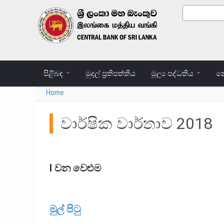
Skip to main content
Search
Search
පිළිබඳ
මුදල් ප්‍රතිපත්තිය
මූල්‍ය පද්ධතිය
නෝ
Home
You are here
වාර්ෂික වාර්තාව 2018
I වන වෙළුම
මුල් පිටු