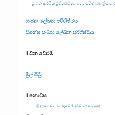
ප්‍රධාන ආර්ථික ප්‍රතිපත්තිමය වෙනස්වීම් සහ ක්‍රියාම
සංඛ්‍යා ලේඛන පරිශිෂ්ටය
විශේෂ සංඛ්‍යා ලේඛන පරිශිෂ්ටය
II වන වෙළුම
මුල් පිටු
II කොටස
ශ්‍රී ලංකා මහ බැංකුවේ ගිණුම් හා කටයුතු