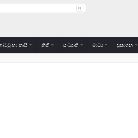
 form
ට්ටු හා කාසි
නීති
සංඛ්‍යාති
මාධ්‍ය
ප්‍රකාශන