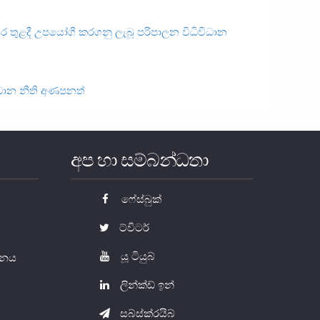
ර තුළදී උපයෝගී කරගනු ලැබූ පරිපාලන විධිවිධාන
රධාන නීති අණපනත්
අප හා සම්බන්ධතා
ෆේස්බුක්
ට්විටර්
යූ ටියුබ්
යතනය
ලින්ක්ඩ් ඉන්
සබ්ස්ක්රයිබ්