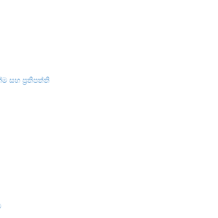
්ම සහ ප්‍රතිපත්ති
ව