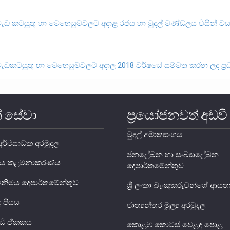
වැඩ කටයුතු හා මෙහෙයුම්වලට අදාළ රජය හා මුදල් මණ්ඩලය විසින් වස
වැඩකටයුතු හා මෙහෙයුම්වලට අදාල 2018 වර්ෂයේ සම්මත කරන ලද ප්‍
් සේවා
ප්‍රයෝජනවත් අඩවි
මුදල් අමාත්‍යාංශය
ර්ථසාධක අරමුදල
ජනලේඛන හා සංඛ්‍යාලේඛන
ය ණය කළමනාකරණය
දෙපාර්තමේන්තුව
විනිමය දෙපාර්තමේන්තුව
ශ්‍රී ලංකා බැංකුකරුවන්ගේ ආ
දු පියස
ජාත්‍යන්තර මූල්‍ය අරමුදල
ුද්ධි ඒකකය
කොළඹ කොටස් වෙළඳ පොළ