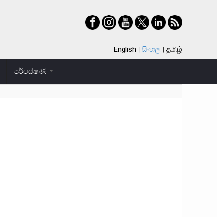
English
සිංහල
தமிழ்
පර්යේෂණ