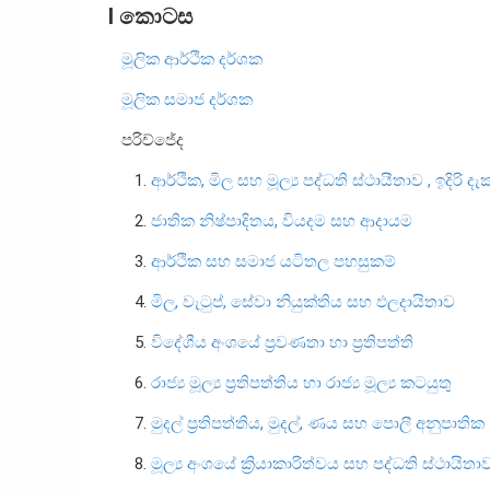
I කොටස
මූලික ආර්ථික දර්ශක
මූලික සමාජ දර්ශක
පරිච්ජේද
1.
ආර්ථික, මිල සහ මූල්‍ය පද්ධති ස්ථායීතාව , ඉදිරි දැක
2.
ජාතික නිෂ්පාදිතය, වියදම සහ ආදායම
3.
ආර්ථික සහ සමාජ යටිතල පහසුකම්
4.
මිල, වැටුප්, සේවා නියුක්තිය සහ ඵලදායිතාව
5.
විදේශීය අංශයේ ප්‍රවණතා හා ප්‍රතිපත්ති
6.
රාජ්‍ය මූල්‍ය ප්‍රතිපත්තිය හා රාජ්‍ය මූල්‍ය කටයුතු
7.
මුදල් ප්‍රතිපත්තිය, මුදල්, ණය සහ පොලී අනුපාතික
8.
මූල්‍ය අංශයේ ක්‍රියාකාරිත්වය සහ පද්ධති ස්ථායිතා