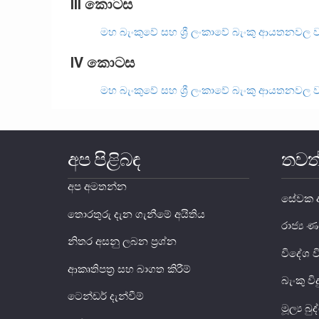
III කොටස
මහ බැංකුවේ සහ ශ්‍රී ලංකාවේ බැංකු ආයතනවල 
IV කොටස
මහ බැංකුවේ සහ ශ්‍රී ලංකාවේ බැංකු ආයතනවල 
අප පිළිබඳ
තවත
අප අමතන්න
සේවක අ
තොරතුරු දැන ගැනීමේ අයිතිය
රාජ්‍
නිතර අසනු ලබන ප්‍රශ්න
විදේශ 
ආකෘතිපත්‍ර සහ බාගත කිරීම්
බැංකු වි
ටෙන්ඩර් දැන්වීම්
මූල්‍ය බ