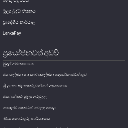
බැංකු විදු පියස
මූල්‍ය බුද්ධි ඒකකය
මූල්‍ය යටිතල පහසුකම්
ප්‍රාදේශිය කාර්යාල
ගෙවීම් හා පියවීම් පද්ධතිය
LankaPay
නීති හා රෙගුලාසි
පිරමීඩ යෝජනා
ප්‍රයෝජනවත් අඩවි
උපකරණ සහ ක්‍රියාත්මක කිරීම
මුදල් අමාත්‍යාංශය
මූල්‍ය උපකරණ විශ්ලේෂණය
ජනලේඛන හා සංඛ්‍යාලේඛන දෙපාර්තමේන්තුව
මූල්‍ය පද්ධති ස්ථායිතා කමිටුව
මූල්‍ය පද්ධති අධීක්ෂණ කමිටුව
ශ්‍රී ලංකා බැංකුකරුවන්ගේ ආයතනය
ජාත්‍යන්තර මූල්‍ය අරමුදල
මූල්‍ය ස්ථායිතා විවරණය
කොළඹ කොටස් වෙළඳ පොළ
ණය තොරතුරු කාර්යාංශය