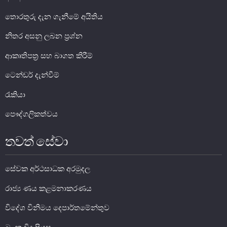
සාර්ව විචක්ෂණ අවේක්ෂණය
තොරතුරු දැන ගැනීමේ අයිතිය
තිරසාර මූල්‍ය
නිතර අසනු ලබන ප්‍රශ්න
නිරාකරණය
ආකෘතිපත්‍ර සහ බාගත කිරීම්
තැන්පතු රක්ෂණ
ටෙන්ඩර් දැන්වීම්
මූල්‍ය අන්තර්ගතභාවය
රැකියා
මූල්‍ය වෙළෙඳපොල
පෞද්ගලිකත්වය
මූල්‍ය වෙළෙඳපොළ-සමස්ත විග්‍රහය
තවත් සේවා
අන්තර් බැංකු ඒක්ෂණ මුදල් වෙ‍ෙළඳපොළ
දේශීය විදේශ විනිමය වෙළෙඳපොළ
සේවක අර්ථසාධක අරමුදල
විදේශ විනිමය පිළිබඳ ගෝලීය ප්‍රශස්ත භාවිත සංග්‍රහය හා
අනුගත වීම
රාජ්‍ය ණය කළමනාකරණය
රාජ්‍ය සුරැකුම්පත් වෙළෙඳපොළ
විදේශ විනිමය දෙපාර්තමේන්තුව
සාංගමික ණය සුරැකුම්පත් වෙළෙඳපොළ
කොටස් වෙළෙඳපොළ