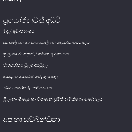
සාර්ව විචක්ෂණ අවේක්ෂණය
තිරසාර මූල්‍ය
ප්‍රයෝජනවත් අඩවි
නිරාකරණය
මුදල් අමාත්‍යාංශය
තැන්පතු රක්ෂණ
ජනලේඛන හා සංඛ්‍යාලේඛන දෙපාර්තමේන්තුව
මූල්‍ය අන්තර්ගතභාවය
ශ්‍රී ලංකා බැංකුකරුවන්ගේ ආයතනය
මූල්‍ය වෙළෙඳපොල
ජාත්‍යන්තර මූල්‍ය අරමුදල
මූල්‍ය වෙළෙඳපොළ-සමස්ත විග්‍රහය
කොළඹ කොටස් වෙළඳ පොළ
අන්තර් බැංකු ඒක්ෂණ මුදල් වෙ‍ෙළඳපොළ
ණය තොරතුරු කාර්යාංශය
දේශීය විදේශ විනිමය වෙළෙඳපොළ
ශ්‍රී ලංකා ගිණුම් හා විගණන ප්‍රමිති සමීක්ෂණ මණ්ඩලය
විදේශ විනිමය පිළිබඳ ගෝලීය ප්‍රශස්ත භාවිත සංග්‍රහය හා
අනුගත වීම
රාජ්‍ය සුරැකුම්පත් වෙළෙඳපොළ
අප හා සම්බන්ධතා
සාංගමික ණය සුරැකුම්පත් වෙළෙඳපොළ
කොටස් වෙළෙඳපොළ