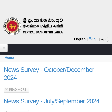
Skip to main content
English
සිංහල
தமிழ்
Home
පිළිබඳ
You are here
News Survey - October/December
බැංකුව පිළිබඳ
2024
සමස්ත විග්‍රහය
බැංකුවේ ඉතිහාසය
READ MORE
ABOUT NEWS SURVEY - OCTOBER/DECEMBER 2024
දැක්ම, මෙහෙවර, ගුණාංග
News Survey - July/September 2024
අරමුණු
කාර්යයන්