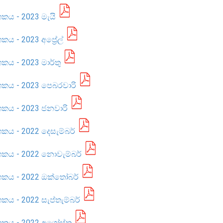
ශකය - 2023 මැයි
කය - 2023 අප්‍රේල්
ශකය - 2023 මාර්තු
්ශකය - 2023 පෙබරවාරි
්ශකය - 2023 ජනවාරි
ශකය - 2022 දෙසැම්බර්
්ශකය - 2022 නොවැම්බර්
ර්ශකය - 2022 ඔක්තෝබර්
ශකය - 2022 සැප්තැම්බර්
්ශකය - 2022 අගෝස්තු