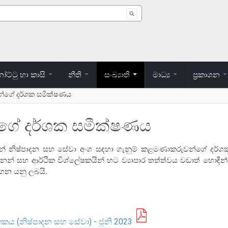
 form
ට්ටු හා කාසි
නීති
සංඛ්‍යාති
මාධ්‍ය
ප්‍රකාශන
න්ගේ දර්ශක සමීක්ෂණය
ගේ දර්ශක සමීක්ෂණය
ව විසින් නිෂ්පාදන සහ සේවා අංශ සඳහා ගැනුම් කළමණාකරුවන්ගේ දර
න්නන් සහ ආර්ථික විශ්ලේෂකයින් හට ව්‍යාපාර තත්ත්වය වඩාත් හොඳ
ෙන යනු ලබයි.
්ශකය (නිෂ්පාදන සහ සේවා) - ජූනි 2023