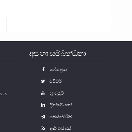
»
අප හා සම්බන්ධතා
ෆේස්බුක්
ට්විටර්
යූ ටියුබ්
යතනය
ලින්ක්ඩ් ඉන්
සබ්ස්ක්රයිබ්
ආර් එස් එස්