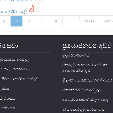
ශකය - 2022 ජූලි
…
6
7
8
9
10
11
next ›
last 
් සේවා
ප්‍රයෝජනවත් අඩවි
මුදල් අමාත්‍යාංශය
ර්ථසාධක අරමුදල
ජනලේඛන හා සංඛ්‍යාලේඛන
ය ණය කළමනාකරණය
දෙපාර්තමේන්තුව
විනිමය දෙපාර්තමේන්තුව
ශ්‍රී ලංකා බැංකුකරුවන්ගේ ආ
දු පියස
ජාත්‍යන්තර මූල්‍ය අරමුදල
ුද්ධි ඒකකය
කොළඹ කොටස් වෙළඳ පොළ
ිය කාර්යාල
ණය තොරතුරු කාර්යාංශය