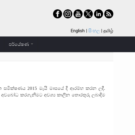
English
සිංහල
தமிழ்
පර්යේෂණ
්ශක සමීක්ෂණය
2015
මැයි මාසයේ දී ආරම්භ කරන ලදී.
ින් අවබෝධ කරගැනීමට අවශ්‍ය කාලීන තොරතුරු ලබාදීම