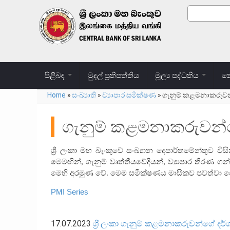
Skip to main content
Search
Search
පිළිබඳ
මුදල් ප්‍රතිපත්තිය
මූල්‍ය පද්ධතිය
නෝ
Home
»
සංඛ්‍යාති
»
ව්‍යාපාර සමීක්ෂණ
»
ගැනුම් කළමනාකරුව
You are here
ගැනුම් කළමනාකරුවන්
ශ්‍රී ලංකා මහ බැංකුවේ සංඛ්‍යාන දෙපාර්තමේන්තු
මෙමඟින්
,
ගැනුම් වෘත්තීයවේදියන්
,
ව්‍යාපාර තීරණ ග
මෙහි අරමුණ වේ. මෙම සමීක්ෂණය මාසිකව පවත්වා ග
PMI Series
17.07.2023
ශ්‍රී ලංකා ගැනුම් කළමනාකරුවන්ගේ දර