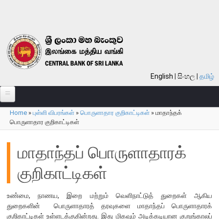
Skip to main content
English
සිංහල
தமிழ்
Home
»
புள்ளி விபரங்கள்
»
பொருளாதார குறிகாட்டிகள்
»
மாதாந்தக்
பற்றி
You are here
பொருளாதார குறிகாட்டிகள்
வங்கி பற்றி
மாதாந்தப் பொருளாதாரக்
பொது நோக்கு
குறிகாட்டிகள்
வங்கியின் வரலாறு
தொலைநோக்கு, பணி, பெறுமானம்
உண்மை, நாணய, இறை மற்றும் வெளிநாட்டுத் துறைகள் ஆகிய
குறிக்கோள்கள்
துறைகளின் பொருளாதாரத் தரவுகளை மாதாந்தப் பொருளாதாரக்
தொழிற்பாடுகள்
குறிகாட்டிகள் உள்ளடக்குகின்றது. இது மிகவும் அடிக்கடியான குறுங்காலப்