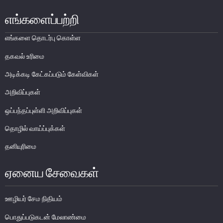
எங்களைப்பற்றி
பொதுநோக்கு
முக்கிய தொழிற்பாடுகள்
எங்களை தொடர்பு கொள்ள
வங்கித்தொழில் துறை
தகவல் உரிமை
வங்கியல்லா நிதியியல் மற்றும் குத்தகைக் கம்பனிகள் துறை
அடிக்கடி கேட்கப்படும் கேள்விகள்
முதனிலை வணிகர்கள்
அறிவிப்புகள்
நுண்பாக நிதித் துறை
அதிகாரம்பெற்ற பணத்தரகர்கள் ஒழுங்குவிதிகள்
ஒப்பந்தப்புள்ளி அறிவிப்புகள்
பேரண்ட முன்மதியுடைய கண்காணிப்பு
தொழில் வாய்ப்புக்கள்
நிலைபெறத்தக்க நிதி
தனியுரிமை
தீர்மானம்
வைப்புக் காப்புறுதி
ஏனைய சேவைகள்
நிதியியல் வசதிக்குட்படுத்தல்
ஊழியர் சேம நிதியம்
நிதியியல் சந்தைகள்
பொதுப்படுகடன் மேலாண்மை