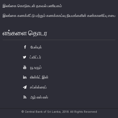
இலங்கை கொடுகடன் தகவல் பணியகம்
பொதுநோக்கு
நிதியியல் முறைமை உறுதிபாட்டுக் குழு
இலங்கை கணக்கீட்டு மற்றும் கணக்காய்வு நியமங்களின் கண்காணிப்பு சபை
நிதியியல் முறைமை மேற்பார்வைச் குழு
எங்களை தொடர
Financial Stability Review
பேஸ்புக்
ட்விட்டர்
யூ டியூப்
லின்ங்ட் இன்
சப்ஸ்க்ரைப்
ஆர் எஸ் எஸ்
© Central Bank of Sri Lanka, 2018. All Rights Reserved