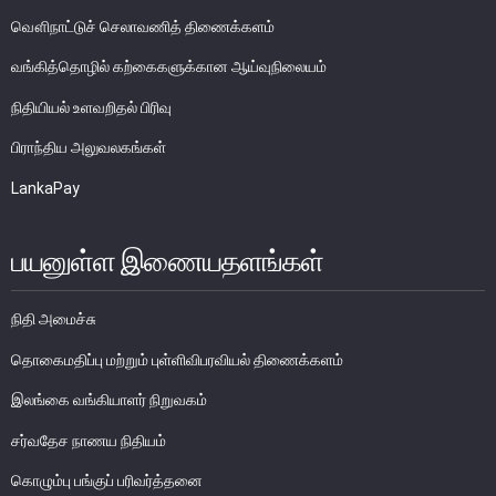
பொதுநோக்கு
வௌிநாட்டுச் செலாவணித் திணைக்களம்
வங்கிகளுக்கிடையிலான அழைப்புப் பணச் சந்தை
வங்கித்தொழில் கற்கைகளுக்கான ஆய்வுநிலையம்
உள்நாட்டின் வெளிநாட்டுச் செலாவணிச் சந்தை
நிதியியல் உளவறிதல் பிரிவு
வெளிநாட்டுச் செலாவணி உலகளாவிய குறியீட்டைப் பின்பற்றுதல்
பிராந்திய அலுவலகங்கள்
அரச பிணையங்கள் சந்தை
கம்பனிப் படுகடன் பிணையங்கள் சந்தை
LankaPay
கொழும்பு பங்குப் பரிவர்த்தனை
பயனுள்ள இணையதளங்கள்
நிதியியல் உட்கட்டமைப்பு
நிதி அமைச்சு
கொடுப்பனவு மற்றும் தீர்ப்பனவு முறைமைகள்
தொகைமதிப்பு மற்றும் புள்ளிவிபரவியல் திணைக்களம்
கொடுகடன் தகவல்
சட்டங்களும் ஒழுங்கு விதிகளும்
இலங்கை வங்கியாளர் நிறுவகம்
பிரமிட் திட்டங்கள்
சர்வதேச நாணய நிதியம்
சாதனங்கள் மற்றும் நடைமுறைப்படுத்தல்
கொழும்பு பங்குப் பரிவர்த்தனை