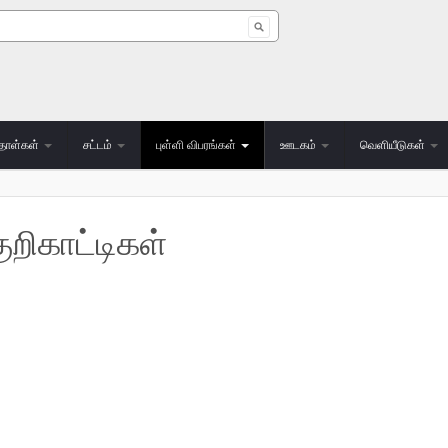
 form
தாள்கள்
சட்டம்
புள்ளி விபரங்கள்
ஊடகம்
வெளியீடுகள்
றிகாட்டிகள்