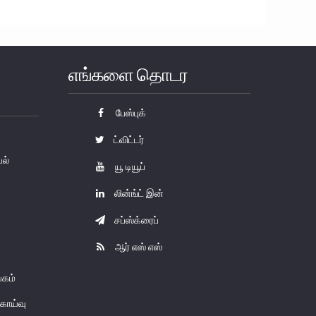
எங்களை தொடர
பேஸ்புக்
ட்விட்டர்
யல்
யூ டியூப்
லின்ங்ட் இன்
சப்ஸ்க்ரைப்
ஆர் எஸ் எஸ்
கம்
காய்வு