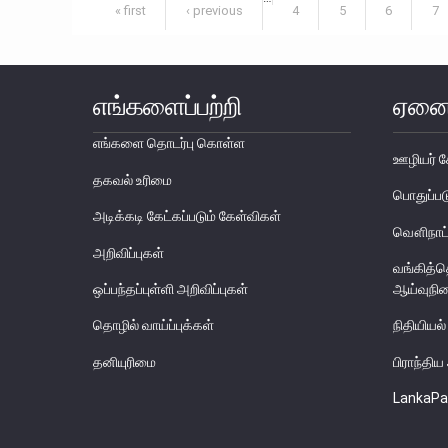
Pages
« first
‹ previous
4
5
6
7
எங்களைப்பற்றி
ஏனை
எங்களை தொடர்பு கொள்ள
ஊழியர் ச
தகவல் உரிமை
பொதுப்
அடிக்கடி கேட்கப்படும் கேள்விகள்
வௌிநாட்
அறிவிப்புகள்
வங்கித்
ஒப்பந்தப்புள்ளி அறிவிப்புகள்
ஆய்வுநி
தொழில் வாய்ப்புக்கள்
நிதியியல்
தனியுரிமை
பிராந்தி
LankaPa