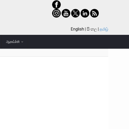
English
සිංහල
தமிழ்
ஆராய்ச்சி