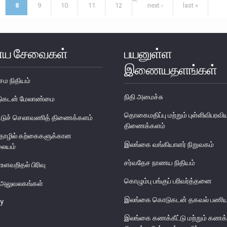
8
9
10
11
12
next ›
last »
ய சேவைகள்
பயனுள்ள
இணையதளங்கள்
ேம நிதியம்
நிதி அமைச்சு
படுகடன் மேலாண்மை
தொகைமதிப்பு மற்றும் புள்ளிவிபரவி
டுச் செலாவணித் திணைக்களம்
திணைக்களம்
தொழில் கற்கைகளுக்கான
இலங்கை வங்கியாளர் நிறுவகம்
லையம்
சர்வதேச நாணய நிதியம்
 உளவறிதல் பிரிவு
கொழும்பு பங்குப் பரிவர்த்தனை
ய அலுவலகங்கள்
இலங்கை கொடுகடன் தகவல் பணிய
y
இலங்கை கணக்கீட்டு மற்றும் கணக்