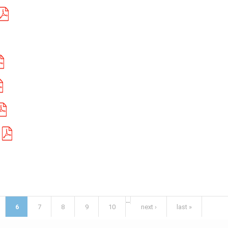
…
6
7
8
9
10
next ›
last »