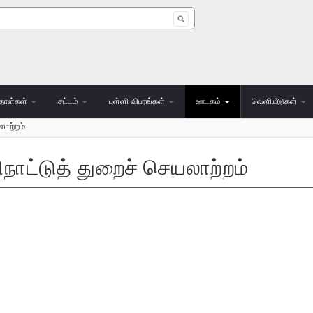
 form
தாள்கள்
சட்டம்
புள்ளி விபரங்கள்
ஊடகம்
வெளியீடுகள்
லாற்றம்
நாட்டுத் துறைச் செயலாற்றம்