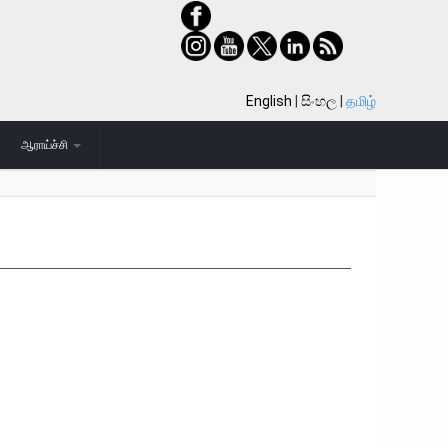
English
සිංහල
தமிழ்
ஆராய்ச்சி