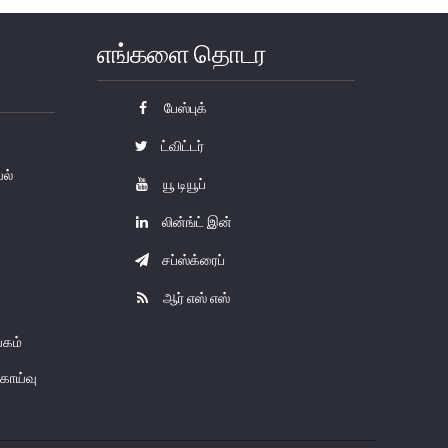
எங்களை தொடர
பேஸ்புக்
ட்விட்டர்
யல்
யூ டியூப்
லின்ங்ட் இன்
சப்ஸ்க்ரைப்
ஆர் எஸ் எஸ்
கம்
காய்வு