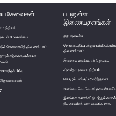
ய சேவைகள்
பயனுள்ள
இணையதளங்கள்
ேம நிதியம்
நிதி அமைச்சு
படுகடன் மேலாண்மை
தொகைமதிப்பு மற்றும் புள்ளிவிபரவி
டுச் செலாவணித் திணைக்களம்
திணைக்களம்
தொழில் கற்கைகளுக்கான
இலங்கை வங்கியாளர் நிறுவகம்
லையம்
சர்வதேச நாணய நிதியம்
 உளவறிதல் பிரிவு
கொழும்பு பங்குப் பரிவர்த்தனை
ய அலுவலகங்கள்
இலங்கை கொடுகடன் தகவல் பணிய
y
இலங்கை கணக்கீட்டு மற்றும் கணக்
நியமங்களின் கண்காணிப்பு சபை