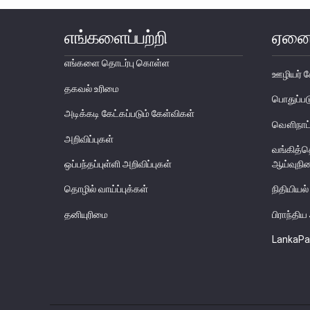
எங்களைப்பற்றி
ஏனை
எங்களை தொடர்பு கொள்ள
ஊழியர் ச
தகவல் உரிமை
பொதுப்
அடிக்கடி கேட்கப்படும் கேள்விகள்
வௌிநாட்
அறிவிப்புகள்
வங்கித்
ஒப்பந்தப்புள்ளி அறிவிப்புகள்
ஆய்வுநி
தொழில் வாய்ப்புக்கள்
நிதியியல்
தனியுரிமை
பிராந்தி
LankaPa