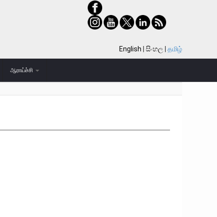
English
සිංහල
தமிழ்
ஆராய்ச்சி