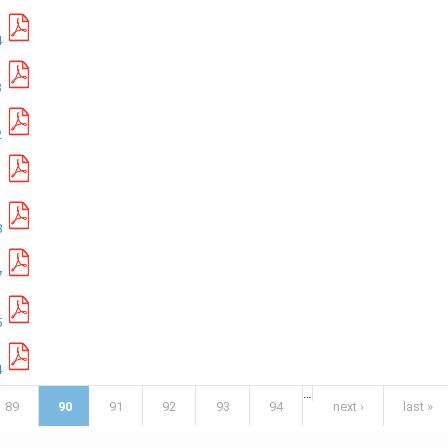
4
3
2
1
8
7
5
4
…
89
90
91
92
93
94
next ›
last »