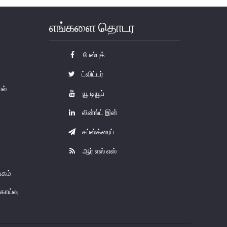
எங்களை தொடர
பேஸ்புக்
ட்விட்டர்
யல்
யூ டியூப்
லின்ங்ட் இன்
சப்ஸ்க்ரைப்
ஆர் எஸ் எஸ்
கம்
காய்வு