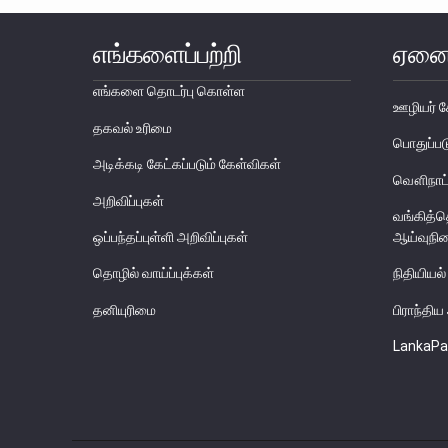
எங்களைப்பற்றி
ஏனை
எங்களை தொடர்பு கொள்ள
ஊழியர் ச
தகவல் உரிமை
பொதுப்
அடிக்கடி கேட்கப்படும் கேள்விகள்
வௌிநாட்
அறிவிப்புகள்
வங்கித்
ஒப்பந்தப்புள்ளி அறிவிப்புகள்
ஆய்வுநி
தொழில் வாய்ப்புக்கள்
நிதியியல்
தனியுரிமை
பிராந்தி
LankaPa