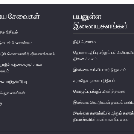
ய சேவைகள்
பயனுள்ள
இணையதளங்கள்
ேம நிதியம்
நிதி அமைச்சு
படுகடன் மேலாண்மை
தொகைமதிப்பு மற்றும் புள்ளிவிபரவி
டுச் செலாவணித் திணைக்களம்
திணைக்களம்
தொழில் கற்கைகளுக்கான
இலங்கை வங்கியாளர் நிறுவகம்
லையம்
சர்வதேச நாணய நிதியம்
 உளவறிதல் பிரிவு
கொழும்பு பங்குப் பரிவர்த்தனை
ய அலுவலகங்கள்
இலங்கை கொடுகடன் தகவல் பணிய
y
இலங்கை கணக்கீட்டு மற்றும் கணக்
நியமங்களின் கண்காணிப்பு சபை