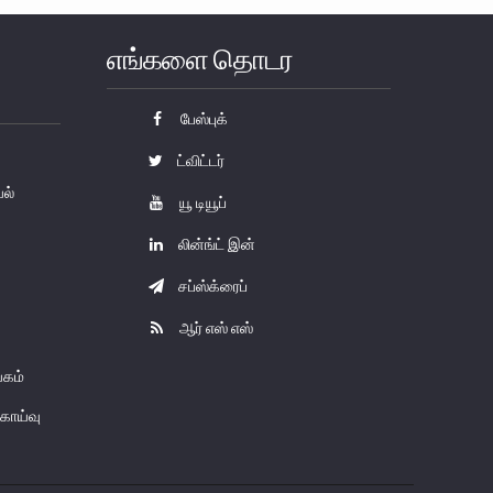
எங்களை தொடர
பேஸ்புக்
ட்விட்டர்
யல்
யூ டியூப்
லின்ங்ட் இன்
சப்ஸ்க்ரைப்
ஆர் எஸ் எஸ்
கம்
காய்வு