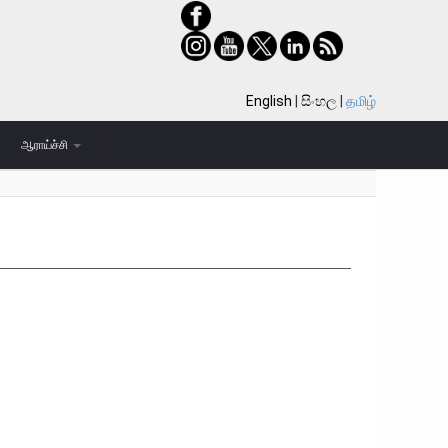
English
සිංහල
தமிழ்
ஆராய்ச்சி