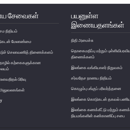
ய சேவைகள்
பயனுள்ள
இணையதளங்கள்
ேம நிதியம்
நிதி அமைச்சு
படுகடன் மேலாண்மை
தொகைமதிப்பு மற்றும் புள்ளிவிபரவி
டுச் செலாவணித் திணைக்களம்
திணைக்களம்
தொழில் கற்கைகளுக்கான
இலங்கை வங்கியாளர் நிறுவகம்
லையம்
சர்வதேச நாணய நிதியம்
 உளவறிதல் பிரிவு
கொழும்பு பங்குப் பரிவர்த்தனை
ய அலுவலகங்கள்
இலங்கை கொடுகடன் தகவல் பணிய
y
இலங்கை கணக்கீட்டு மற்றும் கணக்
நியமங்களின் கண்காணிப்பு சபை