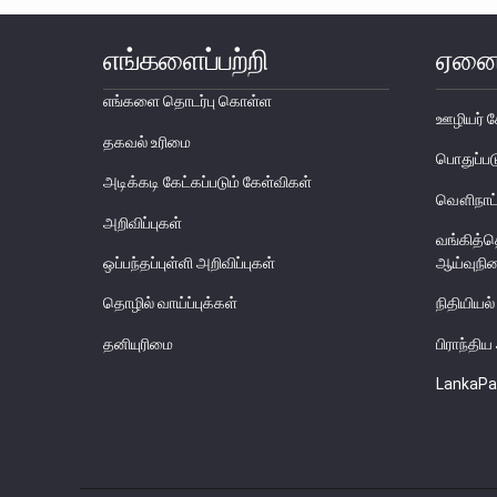
எங்களைப்பற்றி
ஏனை
எங்களை தொடர்பு கொள்ள
ஊழியர் ச
தகவல் உரிமை
பொதுப்
அடிக்கடி கேட்கப்படும் கேள்விகள்
வௌிநாட்
அறிவிப்புகள்
வங்கித்
ஒப்பந்தப்புள்ளி அறிவிப்புகள்
ஆய்வுநி
தொழில் வாய்ப்புக்கள்
நிதியியல்
தனியுரிமை
பிராந்தி
LankaPa