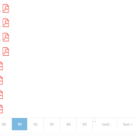
7
3
2
1
…
90
91
92
93
94
95
next ›
last »