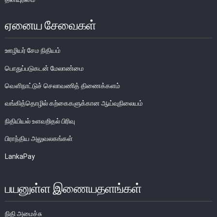
பொதுநோக்கு
ஏனைய சேவைகள்
முக்கிய தொழிற்பாடுகள்
வங்கித்தொழில் துறை
ஊழியர் சேம நிதியம்
வங்கியல்லா நிதியியல் மற்றும் குத்தகைக் கம்பனிகள் துறை
பொதுப்படுகடன் மேலாண்மை
முதனிலை வணிகர்கள்
வௌிநாட்டுச் செலாவணித் திணைக்களம்
நுண்பாக நிதித் துறை
வங்கித்தொழில் கற்கைகளுக்கான ஆய்வுநிலையம்
அதிகாரம்பெற்ற பணத்தரகர்கள் ஒழுங்குவிதிகள்
பேரண்ட முன்மதியுடைய கண்காணிப்பு
நிதியியல் உளவறிதல் பிரிவு
நிலைபெறத்தக்க நிதி
பிராந்திய அலுவலகங்கள்
தீர்மானம்
LankaPay
வைப்புக் காப்புறுதி
நிதியியல் வசதிக்குட்படுத்தல்
பயனுள்ள இணையதளங்கள்
நிதியியல் சந்தைகள்
நிதி அமைச்சு