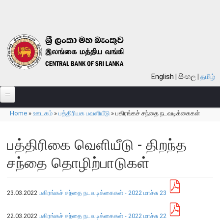
Skip to main content
English
සිංහල
தமிழ்
Home
»
ஊடகம்
»
பத்திரியக பவளியீடு
»
பகிரங்கச் சந்தை நடவடிக்கைகள்
பற்றி
You are here
வங்கி பற்றி
பத்திரிகை வெளியீடு - திறந்த
பொது நோக்கு
சந்தை தொழிற்பாடுகள்
வங்கியின் வரலாறு
தொலைநோக்கு, பணி, பெறுமானம்
23.03.2022
பகிரங்கச் சந்தை நடவடிக்கைகள் - 2022 மாச்சு 23
குறிக்கோள்கள்
தொழிற்பாடுகள்
22.03.2022
பகிரங்கச் சந்தை நடவடிக்கைகள் - 2022 மாச்சு 22