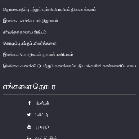
பொதுநோக்கு
தொகைமதிப்பு மற்றும் புள்ளிவிபரவியல் திணைக்களம்
வங்கிகளுக்கிடையிலான அழைப்புப் பணச் சந்தை
இலங்கை வங்கியாளர் நிறுவகம்
உள்நாட்டின் வெளிநாட்டுச் செலாவணிச் சந்தை
சர்வதேச நாணய நிதியம்
வெளிநாட்டுச் செலாவணி உலகளாவிய குறியீட்டைப் பின்பற்றுதல்
அரச பிணையங்கள் சந்தை
கொழும்பு பங்குப் பரிவர்த்தனை
கம்பனிப் படுகடன் பிணையங்கள் சந்தை
இலங்கை கொடுகடன் தகவல் பணியகம்
கொழும்பு பங்குப் பரிவர்த்தனை
இலங்கை கணக்கீட்டு மற்றும் கணக்காய்வு நியமங்களின் கண்காணிப்பு சபை
நிதியியல் உட்கட்டமைப்பு
எங்களை தொடர
கொடுப்பனவு மற்றும் தீர்ப்பனவு முறைமைகள்
கொடுகடன் தகவல்
பேஸ்புக்
சட்டங்களும் ஒழுங்கு விதிகளும்
ட்விட்டர்
பிரமிட் திட்டங்கள்
யூ டியூப்
சாதனங்கள் மற்றும் நடைமுறைப்படுத்தல்
லின்ங்ட் இன்