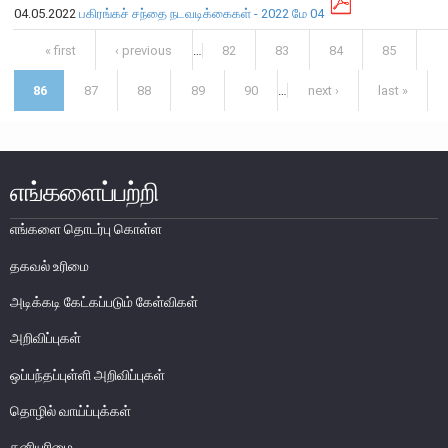
எக்ஸ்டர் அறிக்கை
04.05.2022
பகிரங்கச் சந்தை நடவடிக்கைகள் - 2022 மே 04
Pages
« first
‹ previous
…
82
83
84
85
86
87
88
89
90
…
next ›
last »
எங்களைப்பற்றி
எங்களை தொடர்பு கொள்ள
தகவல் உரிமை
அடிக்கடி கேட்கப்படும் கேள்விகள்
அறிவிப்புகள்
நாணயக் கொள்கை
ஒப்பந்தப்புள்ளி அறிவிப்புகள்
நிதியியல் முறைமை
தொழில் வாய்ப்புக்கள்
நிதியியல் முறைமை உறுதிப்பாடு
தனியுரிமை