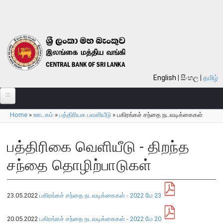
Skip to main content
English
සිංහල
தமிழ்
Home
»
ஊடகம்
»
பத்திரியக பவளியீடு
»
பகிரங்கச் சந்தை நடவடிக்கைகள்
பற்றி
You are here
வங்கி பற்றி
பத்திரிகை வெளியீடு - திறந்த
பொது நோக்கு
சந்தை தொழிற்பாடுகள்
வங்கியின் வரலாறு
தொலைநோக்கு, பணி, பெறுமானம்
23.05.2022
பகிரங்கச் சந்தை நடவடிக்கைகள் - 2022 மே 23
குறிக்கோள்கள்
தொழிற்பாடுகள்
20.05.2022
பகிரங்கச் சந்தை நடவடிக்கைகள் - 2022 மே 20