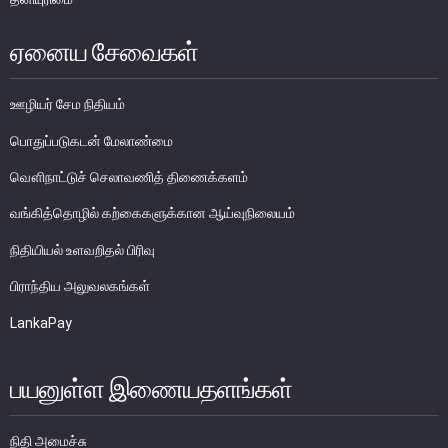
பொதுநோக்கு
ஏனைய சேவைகள்
முக்கிய தொழிற்பாடுகள்
வங்கித்தொழில் துறை
ஊழியர் சேம நிதியம்
வங்கியல்லா நிதியியல் மற்றும் குத்தகைக் கம்பனிகள் துறை
பொதுப்படுகடன் மேலாண்மை
முதனிலை வணிகர்கள்
வௌிநாட்டுச் செலாவணித் திணைக்களம்
நுண்பாக நிதித் துறை
வங்கித்தொழில் கற்கைகளுக்கான ஆய்வுநிலையம்
அதிகாரம்பெற்ற பணத்தரகர்கள் ஒழுங்குவிதிகள்
பேரண்ட முன்மதியுடைய கண்காணிப்பு
நிதியியல் உளவறிதல் பிரிவு
நிலைபெறத்தக்க நிதி
பிராந்திய அலுவலகங்கள்
தீர்மானம்
LankaPay
வைப்புக் காப்புறுதி
நிதியியல் வசதிக்குட்படுத்தல்
பயனுள்ள இணையதளங்கள்
நிதியியல் சந்தைகள்
நிதி அமைச்சு