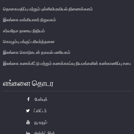
பொதுநோக்கு
தொகைமதிப்பு மற்றும் புள்ளிவிபரவியல் திணைக்களம்
வங்கிகளுக்கிடையிலான அழைப்புப் பணச் சந்தை
இலங்கை வங்கியாளர் நிறுவகம்
உள்நாட்டின் வெளிநாட்டுச் செலாவணிச் சந்தை
சர்வதேச நாணய நிதியம்
வெளிநாட்டுச் செலாவணி உலகளாவிய குறியீட்டைப் பின்பற்றுதல்
அரச பிணையங்கள் சந்தை
கொழும்பு பங்குப் பரிவர்த்தனை
கம்பனிப் படுகடன் பிணையங்கள் சந்தை
இலங்கை கொடுகடன் தகவல் பணியகம்
கொழும்பு பங்குப் பரிவர்த்தனை
இலங்கை கணக்கீட்டு மற்றும் கணக்காய்வு நியமங்களின் கண்காணிப்பு சபை
நிதியியல் உட்கட்டமைப்பு
எங்களை தொடர
கொடுப்பனவு மற்றும் தீர்ப்பனவு முறைமைகள்
கொடுகடன் தகவல்
பேஸ்புக்
சட்டங்களும் ஒழுங்கு விதிகளும்
ட்விட்டர்
பிரமிட் திட்டங்கள்
யூ டியூப்
சாதனங்கள் மற்றும் நடைமுறைப்படுத்தல்
லின்ங்ட் இன்