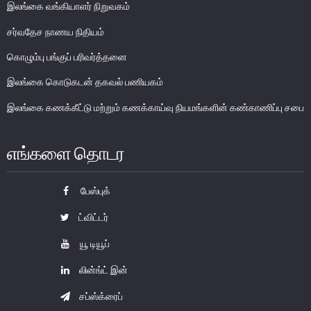
இலங்கை வங்கியாளர் நிறுவகம்
பொதுநோக்கு
சர்வதேச நாணய நிதியம்
நிதியியல் முறைமை உறுதிபாட்டுக் குழு
கொழும்பு பங்குப் பரிவர்த்தனை
நிதியியல் முறைமை மேற்பார்வைச் குழு
இலங்கை கொடுகடன் தகவல் பணியகம்
Financial Stability Review
இலங்கை கணக்கீட்டு மற்றும் கணக்காய்வு நியமங்களின் கண்காணிப்பு சபை
எங்களை தொடர
பேஸ்புக்
ட்விட்டர்
யூ டியூப்
லின்ங்ட் இன்
சப்ஸ்க்ரைப்