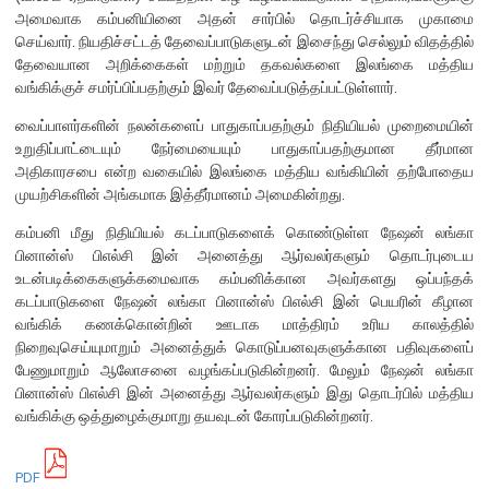
எக்ஸ்டர் அறிக்கை
அமைவாக கம்பனியினை அதன் சார்பில் தொடர்ச்சியாக முகாமை
செய்வார். நியதிச்சட்டத் தேவைப்பாடுகளுடன் இசைந்து செல்லும் விதத்தில்
தேவையான அறிக்கைகள் மற்றும் தகவல்களை இலங்கை மத்திய
வங்கிக்குச் சமர்ப்பிப்பதற்கும் இவர் தேவைப்படுத்தப்பட்டுள்ளார்.
வைப்பாளர்களின் நலன்களைப் பாதுகாப்பதற்கும் நிதியியல் முறைமையின்
உறுதிப்பாட்டையும் நேர்மையையும் பாதுகாப்பதற்குமான தீர்மான
அதிகாரசபை என்ற வகையில் இலங்கை மத்திய வங்கியின் தற்போதைய
முயற்சிகளின் அங்கமாக இத்தீர்மானம் அமைகின்றது.
கம்பனி மீது நிதியியல் கடப்பாடுகளைக் கொண்டுள்ள நேஷன் லங்கா
பினான்ஸ் பிஎல்சி இன் அனைத்து ஆர்வலர்களும் தொடர்புடைய
உடன்படிக்கைகளுக்கமைவாக கம்பனிக்கான அவர்களது ஒப்பந்தக்
கடப்பாடுகளை நேஷன் லங்கா பினான்ஸ் பிஎல்சி இன் பெயரின் கீழான
வங்கிக் கணக்கொன்றின் ஊடாக மாத்திரம் உரிய காலத்தில்
நிறைவுசெய்யுமாறும் அனைத்துக் கொடுப்பனவுகளுக்கான பதிவுகளைப்
பேணுமாறும் ஆலோசனை வழங்கப்படுகின்றனர். மேலும் நேஷன் லங்கா
பினான்ஸ் பிஎல்சி இன் அனைத்து ஆர்வலர்களும் இது தொடர்பில் மத்திய
நாணயக் கொள்கை
வங்கிக்கு ஒத்துழைக்குமாறு தயவுடன் கோரப்படுகின்றனர்.
நிதியியல் முறைமை
PDF
நிதியியல் முறைமை உறுதிப்பாடு