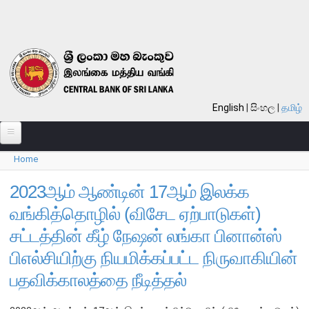
Skip to main content
English
සිංහල
தமிழ்
Home
பற்றி
You are here
வங்கி பற்றி
2023ஆம் ஆண்டின் 17ஆம் இலக்க
வங்கித்தொழில் (விசேட ஏற்பாடுகள்)
பொது நோக்கு
சட்டத்தின் கீழ் நேஷன் லங்கா பினான்ஸ்
வங்கியின் வரலாறு
பிஎல்சியிற்கு நியமிக்கப்பட்ட நிருவாகியின்
தொலைநோக்கு, பணி, பெறுமானம்
பதவிக்காலத்தை நீடித்தல்
குறிக்கோள்கள்
தொழிற்பாடுகள்