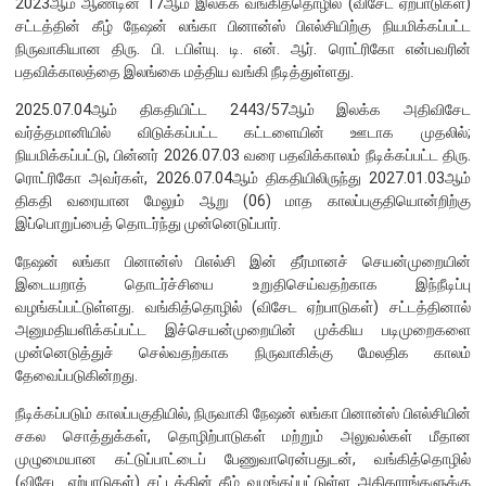
2023ஆம் ஆண்டின் 17ஆம் இலக்க வங்கித்தொழில் (விசேட ஏற்பாடுகள்)
சட்டத்தின் கீழ் நேஷன் லங்கா பினான்ஸ் பிஎல்சியிற்கு நியமிக்கப்பட்ட
நிறுவன ரீதியான அமைப்பு
நிருவாகியான திரு. பி. டபிள்யு. டி. என். ஆர். ரொட்ரிகோ என்பவரின்
பதவிக்காலத்தை இலங்கை மத்திய வங்கி நீடித்துள்ளது.
நிறுவனக் கட்டமைப்பு
2025.07.04ஆம் திகதியிட்ட 2443/57ஆம் இலக்க அதிவிசேட
முதன்மை அலுவலர்கள்
வர்த்தமானியில் விடுக்கப்பட்ட கட்டளையின் ஊடாக முதலில்;
நியமிக்கப்பட்டு, பின்னர் 2026.07.03 வரை பதவிக்காலம் நீடிக்கப்பட்ட திரு.
திணைக்களங்கள்
ரொட்ரிகோ அவர்கள், 2026.07.04ஆம் திகதியிலிருந்து 2027.01.03ஆம்
ஆளுகைக் கோவைகளும் கொள்கைகளும்
திகதி வரையான மேலும் ஆறு (06) மாத காலப்பகுதியொன்றிற்கு
இப்பொறுப்பைத் தொடர்ந்து முன்னெடுப்பார்.
வங்கிப் பணிமனை
நேஷன் லங்கா பினான்ஸ் பிஎல்சி இன் தீர்மானச் செயன்முறையின்
இடையறாத் தொடர்ச்சியை உறுதிசெய்வதற்காக இந்நீடிப்பு
வங்கிப் பணிமனை
வழங்கப்பட்டுள்ளது. வங்கித்தொழில் (விசேட ஏற்பாடுகள்) சட்டத்தினால்
அனுமதியளிக்கப்பட்ட இச்செயன்முறையின் முக்கிய படிமுறைகளை
பிரதேச அலுவலகங்கள்
முன்னெடுத்துச் செல்வதற்காக நிருவாகிக்கு மேலதிக காலம்
நூலகம் மற்றும் தகவல் நிலையம்
தேவைப்படுகின்றது.
வங்கித்தொழில் கற்கைகளுக்கான நிலையம்
நீடிக்கப்படும் காலப்பகுதியில், நிருவாகி நேஷன் லங்கா பினான்ஸ் பிஎல்சியின்
பொருளாதார வரலாற்று அரும்பொருட் காட்சிச் சாலை
சகல சொத்துக்கள், தொழிற்பாடுகள் மற்றும் அலுவல்கள் மீதான
முழுமையான கட்டுப்பாட்டைப் பேணுவாரென்பதுடன், வங்கித்தொழில்
(விசேட ஏற்பாடுகள்) சட்டத்தின் கீழ் வழங்கப்பட்டுள்ள அதிகாரங்களுக்கு