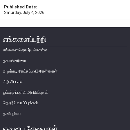
Published Date:
பொதுநோக்கு
Saturday, July 4, 2026
முக்கிய தொழிற்பாடுகள்
வங்கித்தொழில் துறை
வங்கியல்லா நிதியியல் மற்றும் குத்தகைக் கம்பனிகள் துறை
எங்களைப்பற்றி
முதனிலை வணிகர்கள்
எங்களை தொடர்பு கொள்ள
நுண்பாக நிதித் துறை
தகவல் உரிமை
அதிகாரம்பெற்ற பணத்தரகர்கள் ஒழுங்குவிதிகள்
அடிக்கடி கேட்கப்படும் கேள்விகள்
பேரண்ட முன்மதியுடைய கண்காணிப்பு
நிலைபெறத்தக்க நிதி
அறிவிப்புகள்
தீர்மானம்
ஒப்பந்தப்புள்ளி அறிவிப்புகள்
வைப்புக் காப்புறுதி
தொழில் வாய்ப்புக்கள்
நிதியியல் வசதிக்குட்படுத்தல்
தனியுரிமை
நிதியியல் சந்தைகள்
ஏனைய சேவைகள்