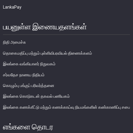
LankaPay
பயனுள்ள இணையதளங்கள்
நிதி அமைச்சு
தொகைமதிப்பு மற்றும் புள்ளிவிபரவியல் திணைக்களம்
இலங்கை வங்கியாளர் நிறுவகம்
சேதமடைந்த நாணயத்தாள்கள் மற்றும்
சர்வதேச நாணய நிதியம்
போலி நாயணத் தாள்கள்
கொழும்பு பங்குப் பரிவர்த்தனை
பாவனைக்கு உதவாத, உருமாற்றப்பட்ட மற்றும் சிதைக்கப்பட்ட
இலங்கை கொடுகடன் தகவல் பணியகம்
நாணயத்தாள்கள்
சேதமடைந்த நாணயத்தாள்களினை மாற்றுதல்
இலங்கை கணக்கீட்டு மற்றும் கணக்காய்வு நியமங்களின் கண்காணிப்பு சபை
போலி நாணயத்தாள்களினை தடுத்தல்
வங்கி நாணயத்தாள் உருவத்தினை பயன்படுத்தல்
எங்களை தொடர