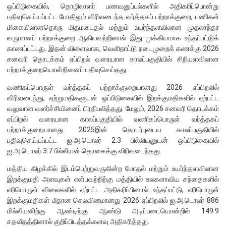
ஒப்பிடுகையில், தொழிலாளர் பணவனுப்பல்களில் அதிகரிப்பொன்று
பதிவுசெய்யப்பட்ட போதிலும் விரிவடைந்த வர்த்தகப் பற்றாக்குறை, பணிகள்
நிறுவன ரீதியான அமைப்பு
மிகையிலானதொரு மிதமடைதல் மற்றும் உயர்ந்தளவிலான முதலாந்தர
வருமானப் பற்றாக்குறை ஆகியவற்றினால் இது முக்கியமாக உந்தப்பட்டுக்
நிறுவனக் கட்டமைப்பு
காணப்பட்டது. இதன் விளைவாக, வெளிநாட்டு நடைமுறைக் கணக்கு 2026
முதன்மை அலுவலர்கள்
சனவரி தொடக்கம் ஏப்பிறல் வரையான காலப்பகுதியில் சிறியளவிலான
பற்றாக்குறையொன்றினைப் பதிவுசெய்தது.
திணைக்களங்கள்
வணிகப்பொருள் வர்த்தகப் பற்றாக்குறையானது 2026 ஏப்பிறலில்
ஆளுகைக் கோவைகளும் கொள்கைகளும்
விரிவடைந்து, ஏற்றுமதிகளுடன் ஒப்பிடுகையில் இறக்குமதிகளில் ஏற்பட்ட
வலுவான வளர்ச்சியினைப் பிரதிபலித்தது. மேலும், 2026 சனவரி தொடக்கம்
வங்கிப் பணிமனை
ஏப்பிறல் வரையான காலப்பகுதியில் வணிகப்பொருள் வர்த்தகப்
பற்றாக்குறையானது 2025இன் தொடர்புடைய காலப்பகுதியில்
வங்கிப் பணிமனை
பதிவுசெய்யப்பட்ட ஐ.அ.டொலர் 2.3 பில்லியனுடன் ஒப்பிடுகையில்
ஐ.அ.டொலர் 3.7 பில்லியன் தொகைக்கு விரிவடைந்தது.
பிரதேச அலுவலகங்கள்
மத்திய கிழக்கில் இடம்பெற்றுவருகின்ற மோதல் மற்றும் உயர்ந்தளவிலான
நூலகம் மற்றும் தகவல் நிலையம்
இறக்குமதி அளவுகள் என்பவற்றிற்கு மத்தியில் உலகளாவிய சந்தைகளில்
வங்கித்தொழில் கற்கைகளுக்கான நிலையம்
எரிபொருள் விலைகளில் ஏற்பட்ட அதிகரிப்பினால் உந்தப்பட்டு, எரிபொருள்
பொருளாதார வரலாற்று அரும்பொருட் காட்சிச் சாலை
இறக்குமதிகள் மீதான செலவினமானது 2026 ஏப்பிறலில் ஐ.அ.டொலர் 886
மில்லியனிற்கு ஆண்டிற்கு ஆண்டு அடிப்படையொன்றில் 149.9
சதவீதத்தினால் குறிப்பிடத்தக்களவு அதிகரித்தது.