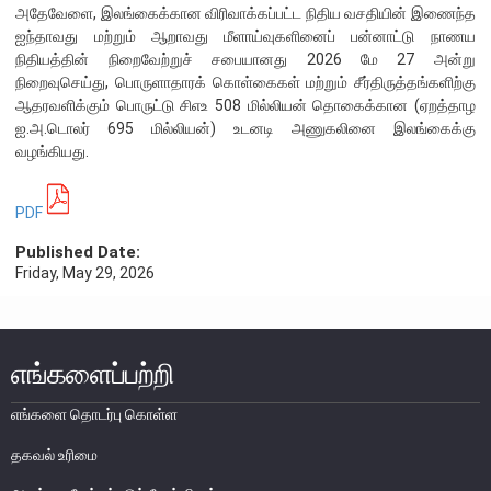
அதேவேளை, இலங்கைக்கான விரிவாக்கப்பட்ட நிதிய வசதியின் இணைந்த
பொதுநோக்கு
ஐந்தாவது மற்றும் ஆறாவது மீளாய்வுகளினைப் பன்னாட்டு நாணய
நிதியியல் முறைமை உறுதிபாட்டுக் குழு
நிதியத்தின் நிறைவேற்றுச் சபையானது 2026 மே 27 அன்று
நிறைவுசெய்து, பொருளாதாரக் கொள்கைகள் மற்றும் சீர்திருத்தங்களிற்கு
நிதியியல் முறைமை மேற்பார்வைச் குழு
ஆதரவளிக்கும் பொருட்டு சிஎஉ 508 மில்லியன் தொகைக்கான (ஏறத்தாழ
ஐ.அ.டொலர் 695 மில்லியன்) உடனடி அணுகலினை இலங்கைக்கு
வழங்கியது.
Financial Stability Review
PDF
Published Date:
Friday, May 29, 2026
எங்களைப்பற்றி
எங்களை தொடர்பு கொள்ள
தகவல் உரிமை