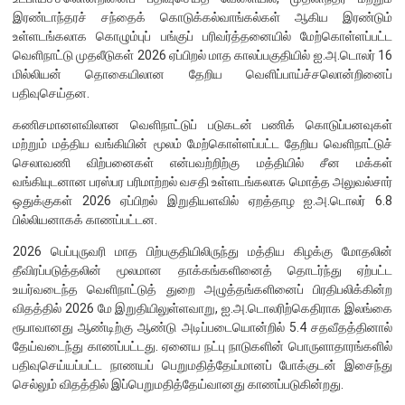
பொதுநோக்கு
இரண்டாந்தரச் சந்தைக் கொடுக்கல்வாங்கல்கள் ஆகிய இரண்டும்
உள்ளடங்கலாக கொழும்புப் பங்குப் பரிவர்த்தனையில் மேற்கொள்ளப்பட்ட
வங்கிகளுக்கிடையிலான அழைப்புப் பணச் சந்தை
வெளிநாட்டு முதலீடுகள் 2026 ஏப்பிறல் மாத காலப்பகுதியில் ஐ.அ.டொலர் 16
உள்நாட்டின் வெளிநாட்டுச் செலாவணிச் சந்தை
மில்லியன் தொகையிலான தேறிய வெளிப்பாய்ச்சலொன்றினைப்
பதிவுசெய்தன.
வெளிநாட்டுச் செலாவணி உலகளாவிய குறியீட்டைப் பின்பற்றுதல்
அரச பிணையங்கள் சந்தை
கணிசமானளவிலான வெளிநாட்டுப் படுகடன் பணிக் கொடுப்பனவுகள்
மற்றும் மத்திய வங்கியின் மூலம் மேற்கொள்ளப்பட்ட தேறிய வெளிநாட்டுச்
கம்பனிப் படுகடன் பிணையங்கள் சந்தை
செலாவணி விற்பனைகள் என்பவற்றிற்கு மத்தியில் சீன மக்கள்
கொழும்பு பங்குப் பரிவர்த்தனை
வங்கியுடனான பரஸ்பர பரிமாற்றல் வசதி உள்ளடங்கலாக மொத்த அலுவல்சார்
ஒதுக்குகள் 2026 ஏப்பிறல் இறுதியளவில் ஏறத்தாழ ஐ.அ.டொலர் 6.8
பில்லியனாகக் காணப்பட்டன.
நிதியியல் உட்கட்டமைப்பு
2026 பெப்புருவரி மாத பிற்பகுதியிலிருந்து மத்திய கிழக்கு மோதலின்
கொடுப்பனவு மற்றும் தீர்ப்பனவு முறைமைகள்
தீவிரப்படுத்தலின் மூலமான தாக்கங்களினைத் தொடர்ந்து ஏற்பட்ட
உயர்வடைந்த வெளிநாட்டுத் துறை அழுத்தங்களினைப் பிரதிபலிக்கின்ற
கொடுகடன் தகவல்
விதத்தில் 2026 மே இறுதியிலுள்ளவாறு, ஐ.அ.டொலரிற்கெதிராக இலங்கை
சட்டங்களும் ஒழுங்கு விதிகளும்
ரூபாவானது ஆண்டிற்கு ஆண்டு அடிப்படையொன்றில் 5.4 சதவீதத்தினால்
தேய்வடைந்து காணப்பட்டது. ஏனைய நட்பு நாடுகளின் பொருளாதாரங்களில்
பிரமிட் திட்டங்கள்
பதிவுசெய்யப்பட்ட நாணயப் பெறுமதித்தேய்மானப் போக்குடன் இசைந்து
சாதனங்கள் மற்றும் நடைமுறைப்படுத்தல்
செல்லும் விதத்தில் இப்பெறுமதித்தேய்வானது காணப்படுகின்றது.