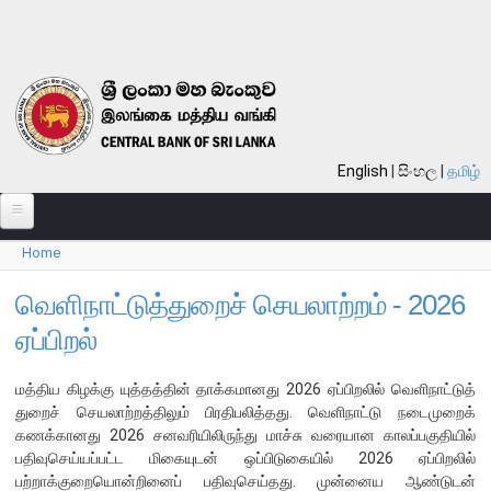
Skip to main content
English
සිංහල
தமிழ்
Home
பற்றி
You are here
வங்கி பற்றி
வெளிநாட்டுத்துறைச் செயலாற்றம் - 2026
ஏப்பிறல்
பொது நோக்கு
வங்கியின் வரலாறு
மத்திய கிழக்கு யுத்தத்தின் தாக்கமானது 2026 ஏப்பிறலில் வெளிநாட்டுத்
தொலைநோக்கு, பணி, பெறுமானம்
துறைச் செயலாற்றத்திலும் பிரதிபலித்தது. வெளிநாட்டு நடைமுறைக்
கணக்கானது 2026 சனவரியிலிருந்து மாச்சு வரையான காலப்பகுதியில்
குறிக்கோள்கள்
பதிவுசெய்யப்பட்ட மிகையுடன் ஒப்பிடுகையில் 2026 ஏப்பிறலில்
தொழிற்பாடுகள்
பற்றாக்குறையொன்றினைப் பதிவுசெய்தது. முன்னைய ஆண்டுடன்