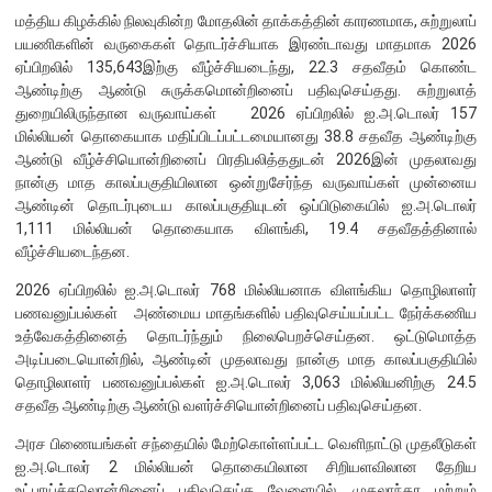
மத்திய கிழக்கில் நிலவுகின்ற மோதலின் தாக்கத்தின் காரணமாக, சுற்றுலாப்
பொதுநோக்கு
பயணிகளின் வருகைகள் தொடர்ச்சியாக இரண்டாவது மாதமாக 2026
ஏப்பிறலில் 135,643இற்கு வீழ்ச்சியடைந்து, 22.3 சதவீதம் கொண்ட
முக்கிய தொழிற்பாடுகள்
ஆண்டிற்கு ஆண்டு சுருக்கமொன்றினைப் பதிவுசெய்தது. சுற்றுலாத்
வங்கித்தொழில் துறை
துறையிலிருந்தான வருவாய்கள் 2026 ஏப்பிறலில் ஐ.அ.டொலர் 157
மில்லியன் தொகையாக மதிப்பிடப்பட்டமையானது 38.8 சதவீத ஆண்டிற்கு
வங்கியல்லா நிதியியல் மற்றும் குத்தகைக் கம்பனிகள் துறை
ஆண்டு வீழ்ச்சியொன்றினைப் பிரதிபலித்ததுடன் 2026இன் முதலாவது
முதனிலை வணிகர்கள்
நான்கு மாத காலப்பகுதியிலான ஒன்றுசேர்ந்த வருவாய்கள் முன்னைய
நுண்பாக நிதித் துறை
ஆண்டின் தொடர்புடைய காலப்பகுதியுடன் ஒப்பிடுகையில் ஐ.அ.டொலர்
1,111 மில்லியன் தொகையாக விளங்கி, 19.4 சதவீதத்தினால்
அதிகாரம்பெற்ற பணத்தரகர்கள் ஒழுங்குவிதிகள்
வீழ்ச்சியடைந்தன.
பேரண்ட முன்மதியுடைய கண்காணிப்பு
2026 ஏப்பிறலில் ஐ.அ.டொலர் 768 மில்லியனாக விளங்கிய தொழிலாளர்
நிலைபெறத்தக்க நிதி
பணவனுப்பல்கள் அண்மைய மாதங்களில் பதிவுசெய்யப்பட்ட நேர்க்கணிய
உத்வேகத்தினைத் தொடர்ந்தும் நிலைபெறச்செய்தன. ஒட்டுமொத்த
தீர்மானம்
அடிப்படையொன்றில், ஆண்டின் முதலாவது நான்கு மாத காலப்பகுதியில்
வைப்புக் காப்புறுதி
தொழிலாளர் பணவனுப்பல்கள் ஐ.அ.டொலர் 3,063 மில்லியனிற்கு 24.5
நிதியியல் வசதிக்குட்படுத்தல்
சதவீத ஆண்டிற்கு ஆண்டு வளர்ச்சியொன்றினைப் பதிவுசெய்தன.
அரச பிணையங்கள் சந்தையில் மேற்கொள்ளப்பட்ட வெளிநாட்டு முதலீடுகள்
நிதியியல் சந்தைகள்
ஐ.அ.டொலர் 2 மில்லியன் தொகையிலான சிறியளவிலான தேறிய
உட்பாய்ச்சலொன்றினைப் பதிவுசெய்த வேளையில், முதலாந்தர மற்றும்