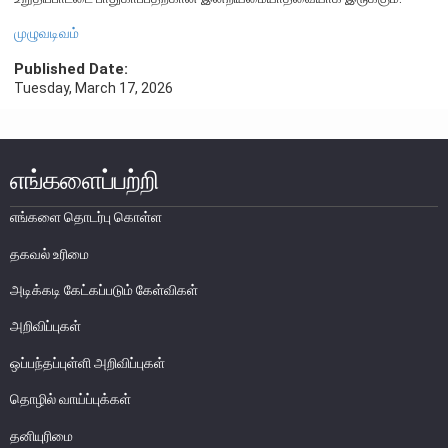
எக்ஸ்டர் அறிக்கை
முழுவடிவம்
Published Date:
Tuesday, March 17, 2026
எங்களைப்பற்றி
எங்களை தொடர்பு கொள்ள
தகவல் உரிமை
அடிக்கடி கேட்கப்படும் கேள்விகள்
அறிவிப்புகள்
ஒப்பந்தப்புள்ளி அறிவிப்புகள்
நாணயக் கொள்கை
தொழில் வாய்ப்புக்கள்
நிதியியல் முறைமை
தனியுரிமை
நிதியியல் முறைமை உறுதிப்பாடு