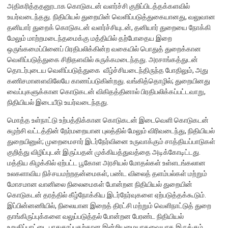
அதிகரித்ததனூடாக கொடுகடன் வளர்ச்சி குறிப்பிடத்தக்களவில்
உயர்வடைந்தது. நிதியியல் துறையின் வெளிப்படுத்துகையானது, வலுவான
நிறுவன ரீதியான அமைப்பு
தனியார் துறைக் கொடுகடன் வளர்ச்சியுடன், தனியார் துறையை நோக்கி
மேலும் மாற்றமடைந்தமைக்கு மத்தியில் தற்போதைய இறை
நிறுவனக் கட்டமைப்பு
ஒருங்கமைப்பினைப் பிரதிபலிக்கின்ற வகையில் பொதுத் துறைக்கான
முதன்மை அலுவலர்கள்
வெளிப்படுத்துகை சிறிதளவில் சுருக்கமடைந்தது. அரசாங்கத்துடன்
தொடர்புடைய வெளிப்படுத்துகை வீழ்ச்சியடைந்திருந்த போதிலும், அது
திணைக்களங்கள்
கணிசமானளவிலேயே காணப்படுகின்றது. வங்கித்தொழில்; துறையினது
ஆளுகைக் கோவைகளும் கொள்கைகளும்
வைப்புகளுக்கான கொடுகடன் விகிதத்தினால் பிரதிபலிக்கப்பட்டவாறு,
நிதியியல் இடையீடு உயர்வடைந்தது.
வங்கிப் பணிமனை
மொத்த உள்நாட்டு உற்பத்திக்கான கொடுகடன் இடைவெளி கொடுகடன்
சுழற்சி வட்டத்தின் நேர்மறையான புலத்தில் மேலும் விரிவடைந்து, நிதியியல்
வங்கிப் பணிமனை
துறையினுள்; முறைமைசார் இடர்நேர்வினை உருவாக்கும் சாத்தியப்பாடுகள்
குறித்து விழிப்புடன் இருப்பதன் முக்கியத்துவத்தை அடிக்கோடிட்டது.
பிரதேச அலுவலகங்கள்
மத்திய கிழக்கில் ஏற்பட்ட பூகோள அரசியல் மோதல்கள் உள்ளடங்கலான
நூலகம் மற்றும் தகவல் நிலையம்
உலகளாவிய நிச்சயமற்றதன்மைகள், பண்ட விலைத் தளம்பல்கள் மற்றும்
மோசமான வானிலை நிலைமைகள் போன்றன நிதியியல் துறையின்
வங்கித்தொழில் கற்கைகளுக்கான நிலையம்
கொடுகடன் தரத்தில் கீழ்நோக்கிய இடர்நேர்வுகளை ஏற்படுத்தக்கூடும்.
பொருளாதார வரலாற்று அரும்பொருட் காட்சிச் சாலை
இப்பின்னணியில், நிலையான இறைத் திரட்சி மற்றும் வெளிநாட்டுத் துறை
தாங்கிருப்புக்களை வலுப்படுத்தல் போன்றன பேரண்ட நிதியியல்
உறுதிப்பாட்டை பாதுகாப்பதற்கான இன்றியமையாதவையாக இருக்கும்.