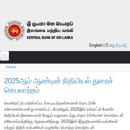
Skip to main content
English
සිංහල
தமிழ்
Home
பற்றி
You are here
வங்கி பற்றி
2025ஆம் ஆண்டின் நிதியியல் துறைச்
செயலாற்றம்
பொது நோக்கு
வங்கியின் வரலாறு
வெளிநாட்டு பாதிக்கப்படக்கூடியத்தன்மைகள் தொடர்பில்
தொலைநோக்கு, பணி, பெறுமானம்
கரிசனையொன்று காணப்பட்டபோதிலும், 2025இல் உள்நாட்டு பேரண்ட
நிதியியல் நிலைமைகள் மேலும் வலுவடைந்து, தொடர்ச்சியான கொடுகடன்
குறிக்கோள்கள்
விரிவாக்கத்திற்கு ஆதரவளித்தது. 2025இன் இறுதியளவில் வங்கிகள்
தொழிற்பாடுகள்
மற்றும் நிதிக் கம்பனிகள் வழங்கிய மொத்த கொடுகடன்