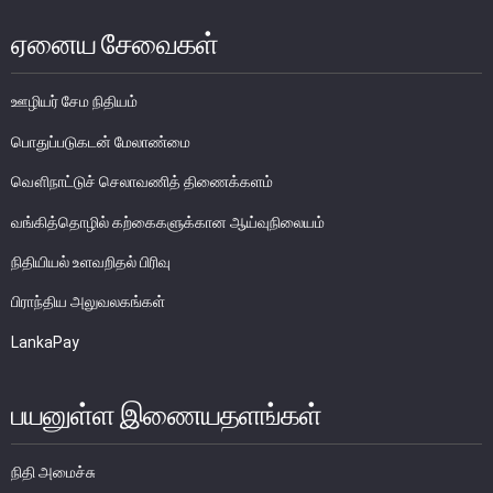
ஏனைய சேவைகள்
பொதுநோக்கு
முக்கிய தொழிற்பாடுகள்
ஊழியர் சேம நிதியம்
வங்கித்தொழில் துறை
வங்கியல்லா நிதியியல் மற்றும் குத்தகைக் கம்பனிகள் துறை
பொதுப்படுகடன் மேலாண்மை
முதனிலை வணிகர்கள்
வௌிநாட்டுச் செலாவணித் திணைக்களம்
நுண்பாக நிதித் துறை
வங்கித்தொழில் கற்கைகளுக்கான ஆய்வுநிலையம்
அதிகாரம்பெற்ற பணத்தரகர்கள் ஒழுங்குவிதிகள்
நிதியியல் உளவறிதல் பிரிவு
பேரண்ட முன்மதியுடைய கண்காணிப்பு
பிராந்திய அலுவலகங்கள்
நிலைபெறத்தக்க நிதி
தீர்மானம்
LankaPay
வைப்புக் காப்புறுதி
நிதியியல் வசதிக்குட்படுத்தல்
பயனுள்ள இணையதளங்கள்
நிதியியல் சந்தைகள்
நிதி அமைச்சு