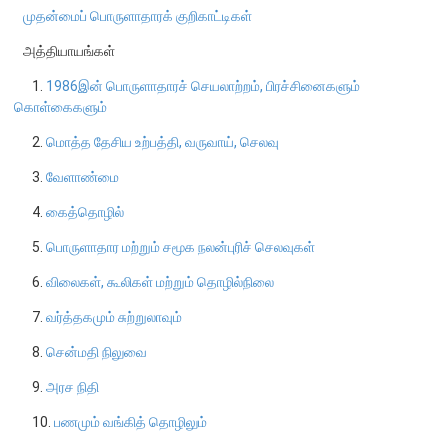
முதன்மைப் பொருளாதாரக் குறிகாட்டிகள்
நிறுவன ரீதியான அமைப்பு
அத்தியாயங்கள்
1.
1986இன் பொருளாதாரச் செயலாற்றம், பிரச்சினைகளும்
நிறுவனக் கட்டமைப்பு
கொள்கைகளும்
முதன்மை அலுவலர்கள்
2.
மொத்த தேசிய உற்பத்தி, வருவாய், செலவு
திணைக்களங்கள்
ஆளுகைக் கோவைகளும் கொள்கைகளும்
3.
வேளாண்மை
4.
கைத்தொழில்
வங்கிப் பணிமனை
5.
பொருளாதார மற்றும் சமூக நலன்புரிச் செலவுகள்
வங்கிப் பணிமனை
6.
விலைகள், கூலிகள் மற்றும் தொழில்நிலை
பிரதேச அலுவலகங்கள்
7.
வர்த்தகமும் சுற்றுலாவும்
நூலகம் மற்றும் தகவல் நிலையம்
8.
சென்மதி நிலுவை
வங்கித்தொழில் கற்கைகளுக்கான நிலையம்
9.
அரச நிதி
பொருளாதார வரலாற்று அரும்பொருட் காட்சிச் சாலை
10.
பணமும் வங்கித் தொழிலும்