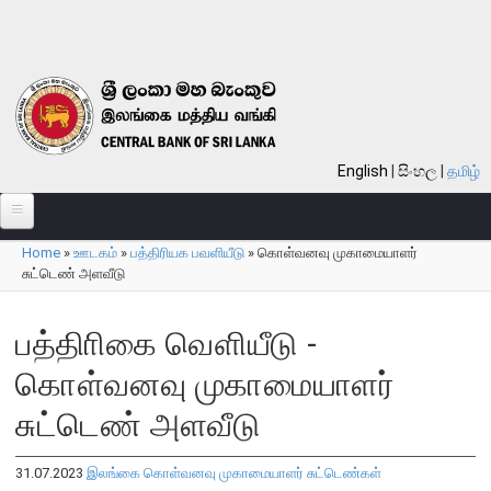
Skip to main content
English
සිංහල
தமிழ்
Home
»
ஊடகம்
»
பத்திரியக பவளியீடு
»
கொள்வனவு முகாமையாளர்
பற்றி
You are here
சுட்டெண் அளவீடு
வங்கி பற்றி
பத்திாிகை வௌியீடு -
பொது நோக்கு
கொள்வனவு முகாமையாளர்
வங்கியின் வரலாறு
தொலைநோக்கு, பணி, பெறுமானம்
சுட்டெண் அளவீடு
குறிக்கோள்கள்
31.07.2023
இலங்கை கொள்வனவு முகாமையாளர் சுட்டெண்கள்
தொழிற்பாடுகள்