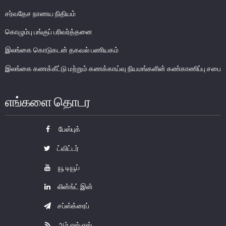
பொதுநோக்கு
சர்வதேச நாணய நிதியம்
நிதியியல் முறைமை உறுதிபாட்டுக் குழு
கொழும்பு பங்குப் பரிவர்த்தனை
நிதியியல் முறைமை மேற்பார்வைச் குழு
இலங்கை கொடுகடன் தகவல் பணியகம்
இலங்கை கணக்கீட்டு மற்றும் கணக்காய்வு நியமங்களின் கண்காணிப்பு சபை
Financial Stability Review
எங்களை தொடர
பேஸ்புக்
ட்விட்டர்
யூ டியூப்
லின்ங்ட் இன்
சப்ஸ்க்ரைப்
ஆர் எஸ் எஸ்