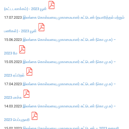
(கட்டடவாக்கம்) - 2023 யூன்
நிறுவன ரீதியான அமைப்பு
17.07.2023
இலங்கை கொள்வனவு முகாமையாளர் சுட்டெண் (தயாரித்தல் மற்றும்
நிறுவனக் கட்டமைப்பு
பணிகள்) - 2023 யூன்
முதன்மை அலுவலர்கள்
15.06.2023
இலங்கை கொள்வனவு முகாமையாளர் சுட்டெண் (கொ.மு.சு) –
திணைக்களங்கள்
ஆளுகைக் கோவைகளும் கொள்கைகளும்
2023 மே
15.05.2023
இலங்கை கொள்வனவு முகாமையாளர் சுட்டெண் (கொ.மு.சு) –
வங்கிப் பணிமனை
2023 ஏப்பிறல்
வங்கிப் பணிமனை
17.04.2023
இலங்கை கொள்வனவு முகாமையாளர் சுட்டெண் (கொ.மு.சு) –
பிரதேச அலுவலகங்கள்
நூலகம் மற்றும் தகவல் நிலையம்
2023 மாச்சு
வங்கித்தொழில் கற்கைகளுக்கான நிலையம்
14.03.2023
இலங்கை கொள்வனவு முகாமையாளர் சுட்டெண் (கொ.மு.சு) –
பொருளாதார வரலாற்று அரும்பொருட் காட்சிச் சாலை
2023 பெப்புருவரி
15.02.2023
இலங்கை கொள்வனவு முகாமையாளர் சுட்டெண் – 2023 சனவரி