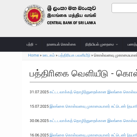
Skip to main content
Search
Search
பற்றி
நாணயக் கொள்கை
நிதியியல் முறைமை
பணத்
Home
»
ஊடகம்
»
பத்திரியக பவளியீடு
»
கொள்வனவு முகாமையாளர்
You are here
பத்திாிகை வௌியீடு - கொ
31.07.2025
கட்டடவாக்கத் தொழிற்துறைக்கான இலங்கை கொள்வனவ
15.07.2025
இலங்கை கொள்வனவு முகாமையாளர் சுட்டெண் (தயாாிப்பு
30.06.2025
கட்டடவாக்கத் தொழிற்துறைக்கான இலங்கை கொள்வனவ
16.06.2025
இலங்கை கொள்வனவு முகாமையாளர் சுட்டெண் (தயாாிப்ப