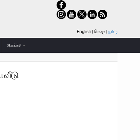
English
සිංහල
தமிழ்
ஆராய்ச்சி
வீடு