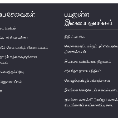
ய சேவைகள்
பயனுள்ள
இணையதளங்கள்
ேம நிதியம்
நிதி அமைச்சு
படுகடன் மேலாண்மை
தொகைமதிப்பு மற்றும் புள்ளிவிபரவி
டுச் செலாவணித் திணைக்களம்
திணைக்களம்
தொழில் கற்கைகளுக்கான
இலங்கை வங்கியாளர் நிறுவகம்
லையம்
சர்வதேச நாணய நிதியம்
 உளவறிதல் பிரிவு
கொழும்பு பங்குப் பரிவர்த்தனை
ய அலுவலகங்கள்
இலங்கை கொடுகடன் தகவல் பணிய
y
இலங்கை கணக்கீட்டு மற்றும் கணக்
நியமங்களின் கண்காணிப்பு சபை