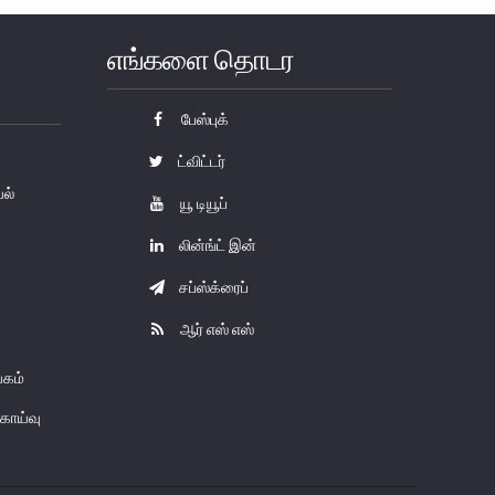
எங்களை தொடர
பேஸ்புக்
ட்விட்டர்
யல்
யூ டியூப்
லின்ங்ட் இன்
சப்ஸ்க்ரைப்
ஆர் எஸ் எஸ்
கம்
காய்வு