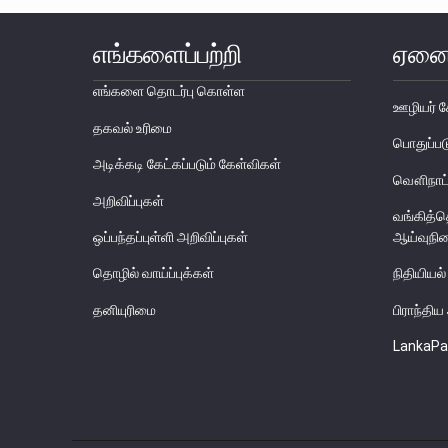
எங்களைப்பற்றி
ஏனை
எங்களை தொடர்பு கொள்ள
ஊழியர் ச
தகவல் உரிமை
பொதுப்
அடிக்கடி கேட்கப்படும் கேள்விகள்
வௌிநாட்
அறிவிப்புகள்
வங்கித்
ஒப்பந்தப்புள்ளி அறிவிப்புகள்
ஆய்வுநி
தொழில் வாய்ப்புக்கள்
நிதியியல்
தனியுரிமை
பிராந்தி
LankaPa