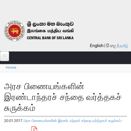
Skip to main content
English
සිංහල
தமிழ்
Home
பற்றி
You are here
வங்கி பற்றி
அரச பிணையங்களின்
பொது நோக்கு
இரண்டாந்தரச் சந்தை வர்த்தகச்
வங்கியின் வரலாறு
சுருக்கம்
தொலைநோக்கு, பணி, பெறுமானம்
குறிக்கோள்கள்
20.01.2017
அரச பிணையங்களின் இரண்டாந்தரச் சந்தை வர்த்தகச் சுருக்கம் -
தொழிற்பாடுகள்