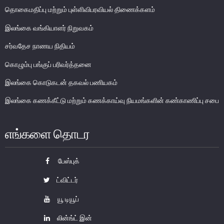
தொகைமதிப்பு மற்றும் புள்ளிவிபரவியல் திணைக்களம்
பொதுநோக்கு
நிதியியல் முறைமை உறுதிபாட்டுக் குழு
இலங்கை வங்கியாளர் நிறுவகம்
நிதியியல் முறைமை மேற்பார்வைச் குழு
சர்வதேச நாணய நிதியம்
கொழும்பு பங்குப் பரிவர்த்தனை
Financial Stability Review
இலங்கை கொடுகடன் தகவல் பணியகம்
இலங்கை கணக்கீட்டு மற்றும் கணக்காய்வு நியமங்களின் கண்காணிப்பு சபை
எங்களை தொடர
பேஸ்புக்
ட்விட்டர்
யூ டியூப்
லின்ங்ட் இன்