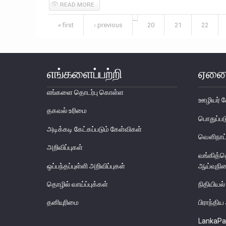
READ MORE
ABOUT ARISING IN LOVING MEMORY OF THOSE W
…
Pages
« first
‹ previous
20
21
22
எங்களைப்பற்றி
ஏனை
எங்களை தொடர்பு கொள்ள
ஊழியர் ச
தகவல் உரிமை
பொதுப்
அடிக்கடி கேட்கப்படும் கேள்விகள்
வௌிநாட்
அறிவிப்புகள்
வங்கித்
ஒப்பந்தப்புள்ளி அறிவிப்புகள்
ஆய்வுநி
தொழில் வாய்ப்புக்கள்
நிதியியல்
தனியுரிமை
பிராந்தி
LankaPa