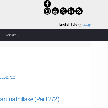
English
සිංහල
தமிழ்
ஆராய்ச்சி
ර්ථිකය
arunathillake (Part 2/2)