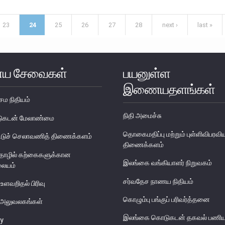
HO GAVE US : SPEECH MADE BY MR. C.P.A. KARUNATHILLAKE (PART 2/2)
23
24
25
26
27
28
next ›
last »
ய சேவைகள்
பயனுள்ள
இணையதளங்கள்
ேம நிதியம்
நிதி அமைச்சு
படுகடன் மேலாண்மை
தொகைமதிப்பு மற்றும் புள்ளிவிபரவி
டுச் செலாவணித் திணைக்களம்
திணைக்களம்
தொழில் கற்கைகளுக்கான
இலங்கை வங்கியாளர் நிறுவகம்
லையம்
சர்வதேச நாணய நிதியம்
 உளவறிதல் பிரிவு
கொழும்பு பங்குப் பரிவர்த்தனை
ய அலுவலகங்கள்
இலங்கை கொடுகடன் தகவல் பணிய
y