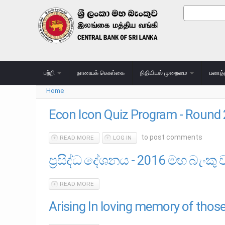
Skip to main content
Search
Search
பற்றி
நாணயக் கொள்கை
நிதியியல் முறைமை
பணத்
Home
You are here
Econ Icon Quiz Program - Round 
to post comments
READ MORE
ABOUT ECON ICON QUIZ PROGRAM - ROUND 2 
LOG IN
ප්‍රසිද්ධ දේශනය - 2016 මහ බැංකු 
READ MORE
ABOUT ප්‍රසිද්ධ දේශනය - 2016 මහ බැංකු වාර්ෂික වා
Arising In loving memory of those