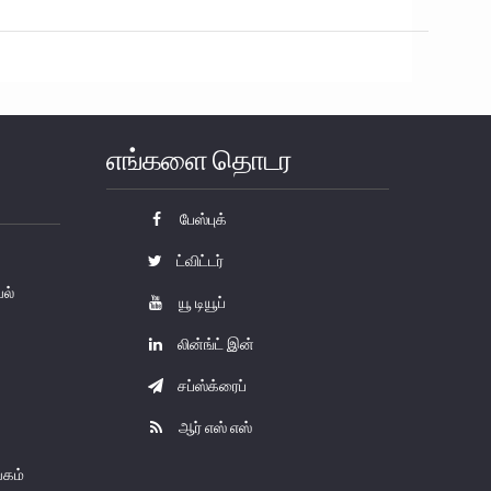
எங்களை தொடர
பேஸ்புக்
ட்விட்டர்
யல்
யூ டியூப்
லின்ங்ட் இன்
சப்ஸ்க்ரைப்
ஆர் எஸ் எஸ்
கம்