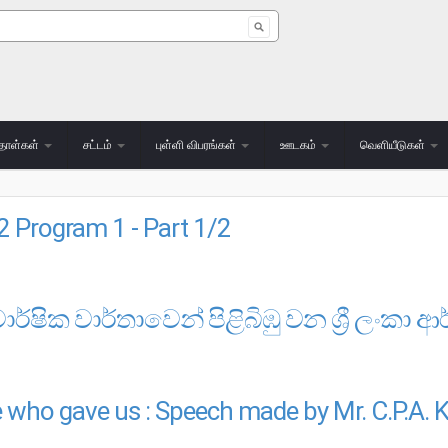
 form
தாள்கள்
சட்டம்
புள்ளி விபரங்கள்
ஊடகம்
வெளியீடுகள்
2 Program 1 - Part 1/2
PROGRAM 1 - PART 1/2
වාර්ෂික වාර්තාවෙන් පිළිබිඹු වන ශ්‍රී ලංකා ආ
ර්තාවෙන් පිළිබිඹු වන ශ්‍රී ලංකා ආර්ථිකය
 who gave us : Speech made by Mr. C.P.A. K