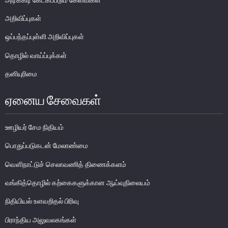
எக்ஸ்டர் அறிக்கை
அறிவிப்புகள்
ஒப்பந்தப்புள்ளி அறிவிப்புகள்
தொழில் வாய்ப்புக்கள்
தனியுரிமை
ஏனைய சேவைகள்
ஊழியர் சேம நிதியம்
பொதுப்படுகடன் மேலாண்மை
வௌிநாட்டுச் செலாவணித் திணைக்களம்
வங்கித்தொழில் கற்கைகளுக்கான ஆய்வுநிலையம்
நாணயக் கொள்கை
நிதியியல் உளவறிதல் பிரிவு
நிதியியல் முறைமை
பிராந்திய அலுவலகங்கள்
நிதியியல் முறைமை உறுதிப்பாடு