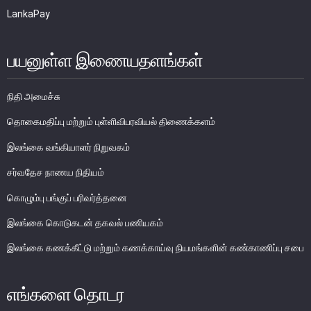
LankaPay
பொதுநோக்கு
முக்கிய தொழிற்பாடுகள்
பயனுள்ள இணையதளங்கள்
வங்கித்தொழில் துறை
வங்கியல்லா நிதியியல் மற்றும் குத்தகைக் கம்பனிகள் துறை
நிதி அமைச்சு
முதனிலை வணிகர்கள்
தொகைமதிப்பு மற்றும் புள்ளிவிபரவியல் திணைக்களம்
நுண்பாக நிதித் துறை
இலங்கை வங்கியாளர் நிறுவகம்
அதிகாரம்பெற்ற பணத்தரகர்கள் ஒழுங்குவிதிகள்
பேரண்ட முன்மதியுடைய கண்காணிப்பு
சர்வதேச நாணய நிதியம்
நிலைபெறத்தக்க நிதி
கொழும்பு பங்குப் பரிவர்த்தனை
தீர்மானம்
இலங்கை கொடுகடன் தகவல் பணியகம்
வைப்புக் காப்புறுதி
இலங்கை கணக்கீட்டு மற்றும் கணக்காய்வு நியமங்களின் கண்காணிப்பு சபை
நிதியியல் வசதிக்குட்படுத்தல்
எங்களை தொடர
நிதியியல் சந்தைகள்