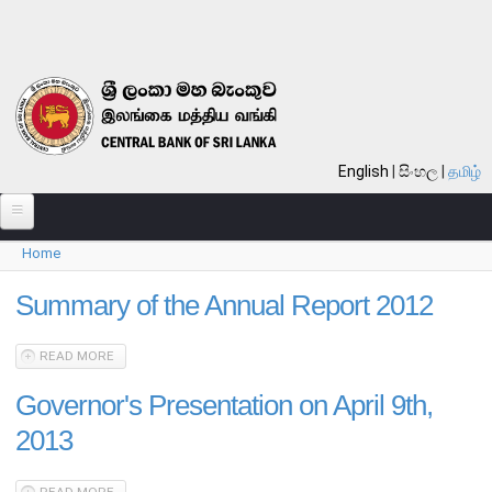
Skip to main content
English
සිංහල
தமிழ்
Home
பற்றி
You are here
வங்கி பற்றி
Summary of the Annual Report 2012
பொது நோக்கு
READ MORE
ABOUT SUMMARY OF THE ANNUAL REPORT 2012
வங்கியின் வரலாறு
Governor's Presentation on April 9th,
தொலைநோக்கு, பணி, பெறுமானம்
2013
குறிக்கோள்கள்
தொழிற்பாடுகள்
READ MORE
ABOUT GOVERNOR'S PRESENTATION ON APRIL 9TH, 2013