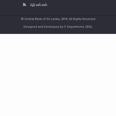
ஆர் எஸ் எஸ்
பொதுநோக்கு
நிதியியல் முறைமை உறுதிபாட்டுக் குழு
© Central Bank of Sri Lanka, 2018. All Rights Reserved
நிதியியல் முறைமை மேற்பார்வைச் குழு
Designed and Developed by IT Department, CBSL
Financial Stability Review