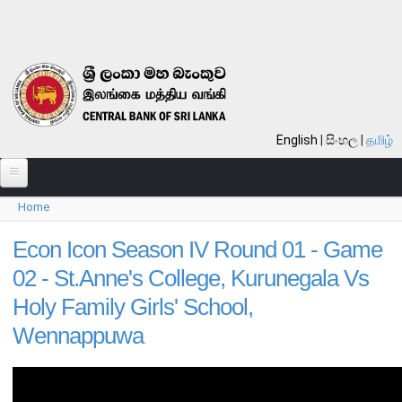
Skip to main content
English
සිංහල
தமிழ்
Home
பற்றி
You are here
வங்கி பற்றி
Econ Icon Season IV Round 01 - Game
02 - St.Anne's College, Kurunegala Vs
பொது நோக்கு
Holy Family Girls' School,
வங்கியின் வரலாறு
Wennappuwa
தொலைநோக்கு, பணி, பெறுமானம்
குறிக்கோள்கள்
தொழிற்பாடுகள்