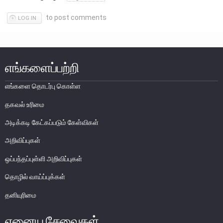
எக்ஸ்டர் அறிக்கை
to post comments
LOG IN
எங்களைப்பற்றி
எங்களை தொடர்பு கொள்ள
தகவல் உரிமை
அடிக்கடி கேட்கப்படும் கேள்விகள்
அறிவிப்புகள்
ஒப்பந்தப்புள்ளி அறிவிப்புகள்
தொழில் வாய்ப்புக்கள்
நாணயக் கொள்கை
தனியுரிமை
நிதியியல் முறைமை
ஏனைய சேவைகள்
நிதியியல் முறைமை உறுதிப்பாடு