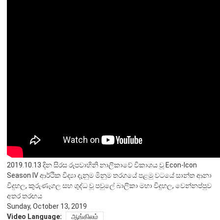
நிறுவன ரீதியான அமைப்பு
நிறுவனக் கட்டமைப்பு
முதன்மை அலுவலர்கள்
திணைக்களங்கள்
ஆளுகைக் கோவைகளும் கொள்கைகளும்
வங்கிப் பணிமனை
வங்கிப் பணிமனை
பிரதேச அலுவலகங்கள்
நூலகம் மற்றும் தகவல் நிலையம்
2019.10.13 දින සිරස රූපවාහිනි නාලිකාවේ විකාශය වූ Econ-Icon
Season IV ආර්ථික විද්‍යා දැනුම මිනුම තරගයේ පළමු වටයේ සාන්ත ආනා
வங்கித்தொழில் கற்கைகளுக்கான நிலையம்
විදුහල, කුරුණෑගල සහ ශුද්ධ වූ පවුලේ බාලිකා මහා විදුහල, වෙන්නප්පුව
பொருளாதார வரலாற்று அரும்பொருட் காட்சிச் சாலை
අතර තරඟය
Sunday, October 13, 2019
Video Language:
ஆங்கிலம்