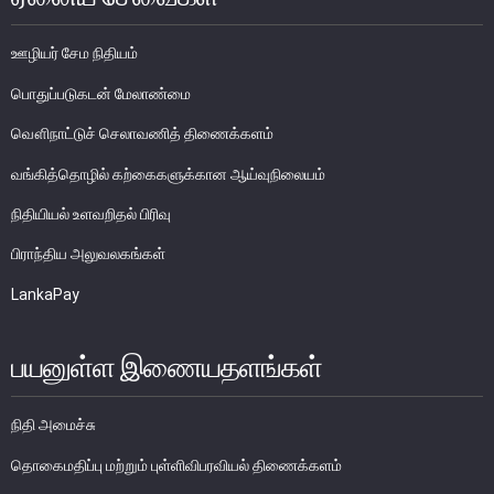
பொதுநோக்கு
ஊழியர் சேம நிதியம்
முக்கிய தொழிற்பாடுகள்
பொதுப்படுகடன் மேலாண்மை
வங்கித்தொழில் துறை
வௌிநாட்டுச் செலாவணித் திணைக்களம்
வங்கியல்லா நிதியியல் மற்றும் குத்தகைக் கம்பனிகள் துறை
முதனிலை வணிகர்கள்
வங்கித்தொழில் கற்கைகளுக்கான ஆய்வுநிலையம்
நுண்பாக நிதித் துறை
நிதியியல் உளவறிதல் பிரிவு
அதிகாரம்பெற்ற பணத்தரகர்கள் ஒழுங்குவிதிகள்
பிராந்திய அலுவலகங்கள்
பேரண்ட முன்மதியுடைய கண்காணிப்பு
LankaPay
நிலைபெறத்தக்க நிதி
தீர்மானம்
பயனுள்ள இணையதளங்கள்
வைப்புக் காப்புறுதி
நிதியியல் வசதிக்குட்படுத்தல்
நிதி அமைச்சு
நிதியியல் சந்தைகள்
தொகைமதிப்பு மற்றும் புள்ளிவிபரவியல் திணைக்களம்