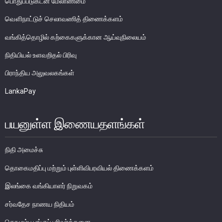
பொதுப்படுகடன் மேலாண்மை
பொதுநோக்கு
வௌிநாட்டுச் செலாவணித் திணைக்களம்
முக்கிய தொழிற்பாடுகள்
வங்கித்தொழில் கற்கைகளுக்கான ஆய்வுநிலையம்
வங்கித்தொழில் துறை
நிதியியல் உளவறிதல் பிரிவு
வங்கியல்லா நிதியியல் மற்றும் குத்தகைக் கம்பனிகள் துறை
பிராந்திய அலுவலகங்கள்
முதனிலை வணிகர்கள்
LankaPay
நுண்பாக நிதித் துறை
அதிகாரம்பெற்ற பணத்தரகர்கள் ஒழுங்குவிதிகள்
பயனுள்ள இணையதளங்கள்
பேரண்ட முன்மதியுடைய கண்காணிப்பு
நிலைபெறத்தக்க நிதி
நிதி அமைச்சு
தீர்மானம்
வைப்புக் காப்புறுதி
தொகைமதிப்பு மற்றும் புள்ளிவிபரவியல் திணைக்களம்
நிதியியல் வசதிக்குட்படுத்தல்
இலங்கை வங்கியாளர் நிறுவகம்
சர்வதேச நாணய நிதியம்
நிதியியல் சந்தைகள்