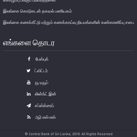
கொழும்பு பங்குப் பரிவர்த்தனை
பொதுநோக்கு
இலங்கை கொடுகடன் தகவல் பணியகம்
வங்கிகளுக்கிடையிலான அழைப்புப் பணச் சந்தை
இலங்கை கணக்கீட்டு மற்றும் கணக்காய்வு நியமங்களின் கண்காணிப்பு சபை
உள்நாட்டின் வெளிநாட்டுச் செலாவணிச் சந்தை
வெளிநாட்டுச் செலாவணி உலகளாவிய குறியீட்டைப் பின்பற்றுதல்
எங்களை தொடர
அரச பிணையங்கள் சந்தை
கம்பனிப் படுகடன் பிணையங்கள் சந்தை
பேஸ்புக்
கொழும்பு பங்குப் பரிவர்த்தனை
ட்விட்டர்
நிதியியல் உட்கட்டமைப்பு
யூ டியூப்
கொடுப்பனவு மற்றும் தீர்ப்பனவு முறைமைகள்
லின்ங்ட் இன்
கொடுகடன் தகவல்
சப்ஸ்க்ரைப்
சட்டங்களும் ஒழுங்கு விதிகளும்
ஆர் எஸ் எஸ்
பிரமிட் திட்டங்கள்
சாதனங்கள் மற்றும் நடைமுறைப்படுத்தல்
© Central Bank of Sri Lanka, 2018. All Rights Reserved