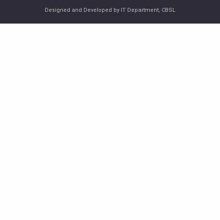
Designed and Developed by IT Department, CBSL
பொதுநோக்கு
நிதியியல் முறைமை உறுதிபாட்டுக் குழு
நிதியியல் முறைமை மேற்பார்வைச் குழு
Financial Stability Review