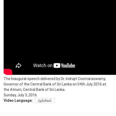
நிறுவன ரீதியான அமைப்பு
நிறுவனக் கட்டமைப்பு
முதன்மை அலுவலர்கள்
திணைக்களங்கள்
ஆளுகைக் கோவைகளும் கொள்கைகளும்
வங்கிப் பணிமனை
வங்கிப் பணிமனை
The Inaugural speech delivered by Dr. Indrajit Coomaraswamy,
பிரதேச அலுவலகங்கள்
Governor of the Central Bank of Sri Lanka on 04th July 2016 at
நூலகம் மற்றும் தகவல் நிலையம்
the Atrium, Central Bank of Sri Lanka.
வங்கித்தொழில் கற்கைகளுக்கான நிலையம்
Sunday, July 3, 2016
Video Language:
ஆங்கிலம்
பொருளாதார வரலாற்று அரும்பொருட் காட்சிச் சாலை