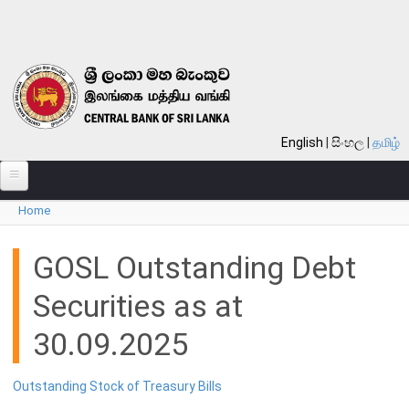
Skip to main content
English
සිංහල
தமிழ்
Home
பற்றி
You are here
வங்கி பற்றி
GOSL Outstanding Debt
பொது நோக்கு
Securities as at
வங்கியின் வரலாறு
30.09.2025
தொலைநோக்கு, பணி, பெறுமானம்
குறிக்கோள்கள்
Outstanding Stock of Treasury Bills
தொழிற்பாடுகள்