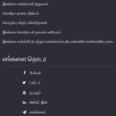
இலங்கை வங்கியாளர் நிறுவகம்
பொதுநோக்கு
சர்வதேச நாணய நிதியம்
முக்கிய தொழிற்பாடுகள்
கொழும்பு பங்குப் பரிவர்த்தனை
வங்கித்தொழில் துறை
இலங்கை கொடுகடன் தகவல் பணியகம்
வங்கியல்லா நிதியியல் மற்றும் குத்தகைக் கம்பனிகள் துறை
முதனிலை வணிகர்கள்
இலங்கை கணக்கீட்டு மற்றும் கணக்காய்வு நியமங்களின் கண்காணிப்பு சபை
நுண்பாக நிதித் துறை
அதிகாரம்பெற்ற பணத்தரகர்கள் ஒழுங்குவிதிகள்
எங்களை தொடர
பேரண்ட முன்மதியுடைய கண்காணிப்பு
நிலைபெறத்தக்க நிதி
பேஸ்புக்
தீர்மானம்
ட்விட்டர்
வைப்புக் காப்புறுதி
யூ டியூப்
நிதியியல் வசதிக்குட்படுத்தல்
லின்ங்ட் இன்
நிதியியல் சந்தைகள்
சப்ஸ்க்ரைப்