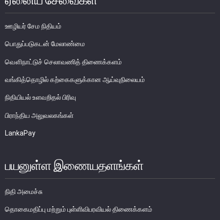
ஏனைய சேவைகள்
எக்ஸ்டர் அறிக்கை
ஊழியர் சேம நிதியம்
பொதுப்படுகடன் மேலாண்மை
வௌிநாட்டுச் செலாவணித் திணைக்களம்
வங்கித்தொழில் கற்கைகளுக்கான ஆய்வுநிலையம்
நிதியியல் உளவறிதல் பிரிவு
பிராந்திய அலுவலகங்கள்
LankaPay
பயனுள்ள இணையதளங்கள்
நாணயக் கொள்கை
நிதி அமைச்சு
நிதியியல் முறைமை
தொகைமதிப்பு மற்றும் புள்ளிவிபரவியல் திணைக்களம்
நிதியியல் முறைமை உறுதிப்பாடு