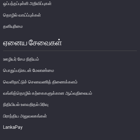
எக்ஸ்டர் அறிக்கை
ஒப்பந்தப்புள்ளி அறிவிப்புகள்
தொழில் வாய்ப்புக்கள்
தனியுரிமை
ஏனைய சேவைகள்
ஊழியர் சேம நிதியம்
பொதுப்படுகடன் மேலாண்மை
வௌிநாட்டுச் செலாவணித் திணைக்களம்
வங்கித்தொழில் கற்கைகளுக்கான ஆய்வுநிலையம்
நிதியியல் உளவறிதல் பிரிவு
நாணயக் கொள்கை
பிராந்திய அலுவலகங்கள்
நிதியியல் முறைமை
LankaPay
நிதியியல் முறைமை உறுதிப்பாடு