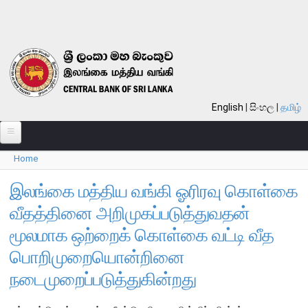
Skip to main content
English
සිංහල
தமிழ்
Home
பற்றி
You are here
வங்கி பற்றி
இலங்கை மத்திய வங்கி ஓரிரவு கொள்கை
வீதத்தினை அறிமுகப்படுத்துவதன்
பொது நோக்கு
மூலமாக ஒற்றைக் கொள்கை வட்டி வீத
வங்கியின் வரலாறு
பொறிமுறையொன்றினை
தொலைநோக்கு, பணி, பெறுமானம்
நடைமுறைப்படுத்துகின்றது
குறிக்கோள்கள்
தொழிற்பாடுகள்