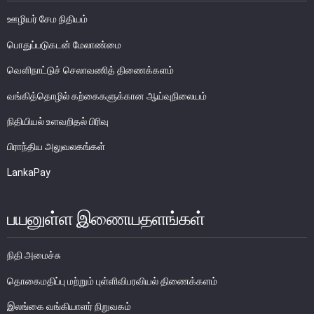
ஊழியர் சேம நிதியம்
பொதுநோக்கு
பொதுப்படுகடன் மேலாண்மை
முக்கிய தொழிற்பாடுகள்
வங்கித்தொழில் துறை
வௌிநாட்டுச் செலாவணித் திணைக்களம்
வங்கியல்லா நிதியியல் மற்றும் குத்தகைக் கம்பனிகள் துறை
வங்கித்தொழில் கற்கைகளுக்கான ஆய்வுநிலையம்
முதனிலை வணிகர்கள்
நிதியியல் உளவறிதல் பிரிவு
நுண்பாக நிதித் துறை
பிராந்திய அலுவலகங்கள்
அதிகாரம்பெற்ற பணத்தரகர்கள் ஒழுங்குவிதிகள்
LankaPay
பேரண்ட முன்மதியுடைய கண்காணிப்பு
நிலைபெறத்தக்க நிதி
பயனுள்ள இணையதளங்கள்
தீர்மானம்
வைப்புக் காப்புறுதி
நிதி அமைச்சு
நிதியியல் வசதிக்குட்படுத்தல்
தொகைமதிப்பு மற்றும் புள்ளிவிபரவியல் திணைக்களம்
நிதியியல் சந்தைகள்
இலங்கை வங்கியாளர் நிறுவகம்