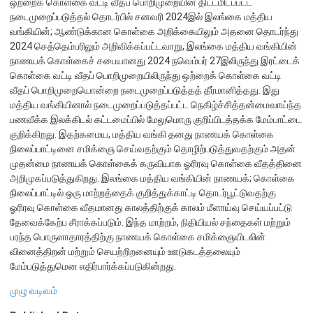
ஒற்றைக் கொள்கை வட்டி வீதப் பொறிமுறையின் திட்டமிடப்பட்ட
நடைமுறைப்படுத்தல் தொடர்பில் சனவரி 2024இல் இலங்கை மத்திய
நிறுவன ரீதியான அமைப்பு
வங்கியின்; ஆண்டுக்கான கொள்கை அறிக்கையிலும் அதனை தொடர்ந்து
2024 செத்தெம்பரிலும் அறிவிக்கப்பட்டவாறு, இலங்கை மத்திய வங்கியின்
நிறுவனக் கட்டமைப்பு
நாணயக் கொள்கைச் சபையானது 2024 நவெம்பர் 27இலிருந்து இரட்டைக்
கொள்கை வட்டி வீதப் பொறிமுறையிலிருந்து ஒற்றைக் கொள்கை வட்டி
முதன்மை அலுவலர்கள்
வீதப் பொறிமுறையொன்றை நடைமுறைப்படுத்தத் தீர்மானித்தது. இது
திணைக்களங்கள்
மத்திய வங்கியினால் நடைமுறைப்படுத்தப்பட்ட நெகிழ்ச்சித்தன்மைவாய்ந்த
பணவீக்க இலக்கிடல் கட்டமைப்பில் மேலுமொரு குறிப்பிடத்தக்க மேம்பாட்டை
ஆளுகைக் கோவைகளும் கொள்கைகளும்
குறிக்கிறது. இதற்கமைய, மத்திய வங்கி தனது நாணயக் கொள்கை
நிலைப்பாட்டினை சமிக்ஞை செய்வதற்கும் தொழிற்படுத்துவதற்கும் அதன்
வங்கிப் பணிமனை
முதன்மை நாணயக் கொள்கைக் கருவியாக ஓரிரவு கொள்கை வீதத்தினை
அறிமுகப்படுத்துகிறது. இலங்கை மத்திய வங்கியின் நாணயக்; கொள்கை
வங்கிப் பணிமனை
நிலைப்பாட்டில் ஒரு மாற்றத்தைக் குறித்துக்காட்டி தொடர்பூட்டுவதற்கு
ஓரிரவு கொள்கை வீதமானது காலத்திற்குக் காலம் மீளாய்வு செய்யப்பட்டு
பிரதேச அலுவலகங்கள்
தேவைக்கேற்ப சீராக்கப்படும். இந்த மாற்றம், நிதியியல் சந்தைகள் மற்றும்
நூலகம் மற்றும் தகவல் நிலையம்
பரந்த பொருளாதாரத்திற்கு நாணயக் கொள்கை சமிக்ஞையிடலின்
வினைத்திறன் மற்றும் செயற்றிறனையும் ஊடுகடத்தலையும்
வங்கித்தொழில் கற்கைகளுக்கான நிலையம்
மேம்படுத்துமென எதிர்பார்க்கப்படுகின்றது.
பொருளாதார வரலாற்று அரும்பொருட் காட்சிச் சாலை
முழு வடிவம்