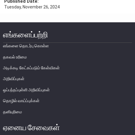
Published Date:
எக்ஸ்டர் அறிக்கை
Tuesday, November 26, 2024
எங்களைப்பற்றி
எங்களை தொடர்பு கொள்ள
தகவல் உரிமை
அடிக்கடி கேட்கப்படும் கேள்விகள்
அறிவிப்புகள்
ஒப்பந்தப்புள்ளி அறிவிப்புகள்
தொழில் வாய்ப்புக்கள்
நாணயக் கொள்கை
தனியுரிமை
நிதியியல் முறைமை
ஏனைய சேவைகள்
நிதியியல் முறைமை உறுதிப்பாடு