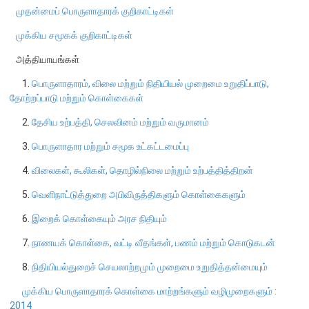
முதன்மைப் பொருளாதாரக் குறிகாட்டிகள்
நிறுவன ரீதியான அமைப்பு
முக்கிய சமூகக் குறிகாட்டிகள்
அத்தியாயங்கள்
நிறுவனக் கட்டமைப்பு
முதன்மை அலுவலர்கள்
1.
பொருளாதாரம், விலை மற்றும் நிதியியல் முறைமை உறுதிப்பாடு,
தோற்றப்பாடு மற்றும் கொள்கைகள்
திணைக்களங்கள்
ஆளுகைக் கோவைகளும் கொள்கைகளும்
2.
தேசிய உற்பத்தி, செலவினம் மற்றும் வருமானம்
3.
பொருளாதார மற்றும் சமூக உட்கட்டமைப்பு
வங்கிப் பணிமனை
4.
விலைகள், கூலிகள், தொழில்நிலை மற்றும் உற்பத்தித்திறன்
வங்கிப் பணிமனை
5.
வெளிநாட்டுத்துறை அபிவிருத்திகளும் கொள்கைகளும்
பிரதேச அலுவலகங்கள்
6.
இறைக் கொள்கையும் அரச நிதியும்
நூலகம் மற்றும் தகவல் நிலையம்
7.
நாணயக் கொள்கை, வட்டி வீதங்கள், பணம் மற்றும் கொடுகடன்
வங்கித்தொழில் கற்கைகளுக்கான நிலையம்
8.
நிதியியல்துறைச் செயலாற்றமும் முறைமை உறுதித்தன்மையும்
பொருளாதார வரலாற்று அரும்பொருட் காட்சிச் சாலை
முக்கிய பொருளாதாரக் கொள்கை மாற்றங்களும் வழிமுறைகளும் :
2014