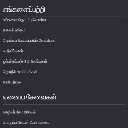
எங்களைப்பற்றி
பொதுநோக்கு
முக்கிய தொழிற்பாடுகள்
எங்களை தொடர்பு கொள்ள
வங்கித்தொழில் துறை
தகவல் உரிமை
வங்கியல்லா நிதியியல் மற்றும் குத்தகைக் கம்பனிகள் துறை
அடிக்கடி கேட்கப்படும் கேள்விகள்
முதனிலை வணிகர்கள்
அறிவிப்புகள்
நுண்பாக நிதித் துறை
ஒப்பந்தப்புள்ளி அறிவிப்புகள்
அதிகாரம்பெற்ற பணத்தரகர்கள் ஒழுங்குவிதிகள்
பேரண்ட முன்மதியுடைய கண்காணிப்பு
தொழில் வாய்ப்புக்கள்
நிலைபெறத்தக்க நிதி
தனியுரிமை
தீர்மானம்
ஏனைய சேவைகள்
வைப்புக் காப்புறுதி
நிதியியல் வசதிக்குட்படுத்தல்
ஊழியர் சேம நிதியம்
நிதியியல் சந்தைகள்
பொதுப்படுகடன் மேலாண்மை