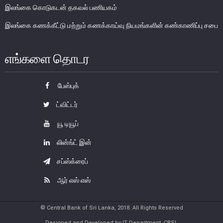
இலங்கை கொடுகடன் தகவல் பணியகம்
பொதுநோக்கு
இலங்கை கணக்கீட்டு மற்றும் கணக்காய்வு நியமங்களின் கண்காணிப்பு சபை
நிதியியல் முறைமை உறுதிபாட்டுக் குழு
நிதியியல் முறைமை மேற்பார்வைச் குழு
எங்களை தொடர
Financial Stability Review
பேஸ்புக்
ட்விட்டர்
யூ டியூப்
லின்ங்ட் இன்
சப்ஸ்க்ரைப்
ஆர் எஸ் எஸ்
© Central Bank of Sri Lanka, 2018. All Rights Reserved
Designed and Developed by IT Department, CBSL