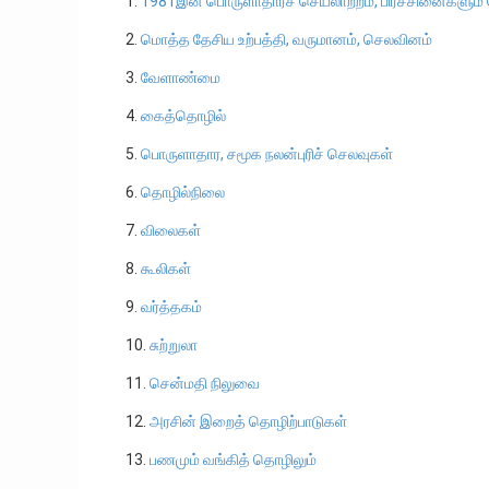
1.
1981இன் பொருளாதாரச் செயலாற்றம், பிரச்சினைகளும
2.
மொத்த தேசிய உற்பத்தி, வருமானம், செலவினம்
3.
வேளாண்மை
4.
கைத்தொழில்
5.
பொருளாதார, சமூக நலன்புரிச் செலவுகள்
6.
தொழில்நிலை
7.
விலைகள்
8.
கூலிகள்
9.
வர்த்தகம்
10.
சுற்றுலா
11.
சென்மதி நிலுவை
12.
அரசின் இறைத் தொழிற்பாடுகள்
13.
பணமும் வங்கித் தொழிலும்