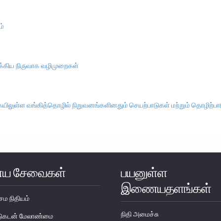
ம்
க்கிய நிருவாக வழிமுறைகள்
ிலுள்ள வங்கித்தொழில் நிறுவனங்களினதும் செயற்பாடுகள் மற்றும் தொழிற்பா
ய சேவைகள்
பயனுள்ள
இணையதளங்கள்
ேம நிதியம்
நிதி அமைச்சு
படுகடன் மேலாண்மை