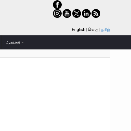
English
සිංහල
தமிழ்
ஆராய்ச்சி