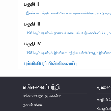
பகுதி II
இலங்கை மத்திய வங்கியின் கணக்குகளும் தொழிற்பாடுகளு
பகுதி III
1981ஆம் ஆண்டில் நாணயச் சபையால் மேற்கொள்ளப்பட்ட மு
பகுதி IV
1981ஆம் ஆண்டில் இலங்கை மத்திய வங்கியினதும் இலங்கைய
புள்ளிவிபரப் பின்னிணைப்பு
எங்களைப்பற்றி
ஏனை
எங்களை தொடர்பு கொள்ள
ஊழியர் ச
தகவல் உரிமை
பொதுப்