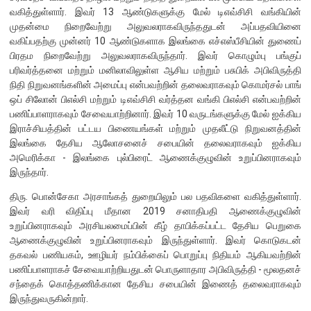
எக்ஸ்டர் அறிக்கை
வகித்துள்ளார். இவர் 13 ஆண்டுகளுக்கு மேல் டிஎவ்சிசி வங்கியின்
முதன்மை நிறைவேற்று அலுவலராகவிருந்ததுடன் அப்பதவியினை
வகிப்பதற்கு முன்னர் 10 ஆண்டுகளாக இலங்கை எச்எஸ்பீசியின் துணைப்
பிரதம நிறைவேற்று அலுவலராகவிருந்தார். இவர் கொழும்பு பங்குப்
பரிவர்த்தனை மற்றும் மனிலாவிலுள்ள ஆசிய மற்றும் பசுபிக் அபிவிருத்தி
நிதி நிறுவனங்களின் அமைப்பு என்பவற்றின் தலைவராகவும் கொமர்சல் பாங்
ஒப் சிலோன் பிஎல்சி மற்றும் டிஎவ்சிசி வர்த்தன வங்கி பிஎல்சி என்பவற்றின்
பணிப்பாளராகவும் சேவையாற்றினார். இவர் 10 வருடங்களுக்கு மேல் ஐக்கிய
இராச்சியத்தின் பட்டய பிணையங்கள் மற்றும் முதலீட்டு நிறுவனத்தின்
இலங்கை தேசிய ஆலோசனைச் சபையின் தலைவராகவும் ஐக்கிய
அமெரிக்கா - இலங்கை புல்பிரைட் ஆணைக்குழுவின் உறுப்பினராகவும்
இருந்தார்.
திரு. பொன்சேகா அரசாங்கத் துறையிலும் பல பதவிகளை வகித்துள்ளார்.
இவர் வரி விதிப்பு மீதான 2019 சனாதிபதி ஆணைக்குழுவின்
உறுப்பினராகவும் அரசியலமைப்பின் கீழ் தாபிக்கப்பட்ட தேசிய பெறுகை
ஆணைக்குழுவின் உறுப்பினராகவும் இருந்துள்ளார். இவர் கொடுகடன்
நாணயக் கொள்கை
தகவல் பணியகம், ஊழியர் நம்பிக்கைப் பொறுப்பு நிதியம் ஆகியவற்றின்
பணிப்பாளராகச் சேவையாற்றியதுடன் பொருளாதார அபிவிருத்தி - மூலதனச்
நிதியியல் முறைமை
சந்தைக் கொத்தணிக்கான தேசிய சபையின் இணைத் தலைவராகவும்
இருந்துவருகின்றார்.
நிதியியல் முறைமை உறுதிப்பாடு