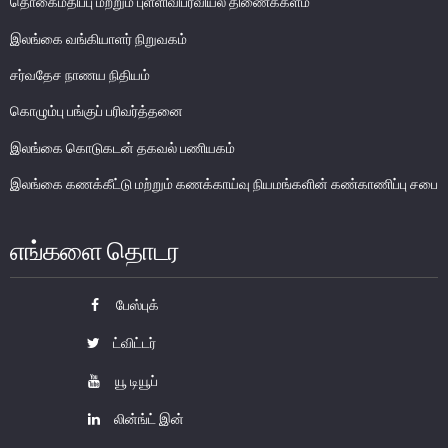
தொகைமதிப்பு மற்றும் புள்ளிவிபரவியல் திணைக்களம்
பொதுநோக்கு
இலங்கை வங்கியாளர் நிறுவகம்
நிதியியல் முறைமை உறுதிபாட்டுக் குழு
சர்வதேச நாணய நிதியம்
நிதியியல் முறைமை மேற்பார்வைச் குழு
கொழும்பு பங்குப் பரிவர்த்தனை
Financial Stability Review
இலங்கை கொடுகடன் தகவல் பணியகம்
இலங்கை கணக்கீட்டு மற்றும் கணக்காய்வு நியமங்களின் கண்காணிப்பு சபை
எங்களை தொடர
பேஸ்புக்
ட்விட்டர்
யூ டியூப்
லின்ங்ட் இன்