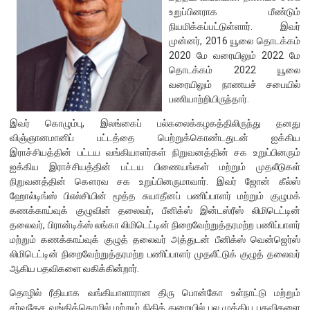
உறுப்பினராக மீண்டும்
நியமிக்கப்பட்டுள்ளார். இவர்
நிறுவன ரீதியான அமைப்பு
முன்னர், 2016 யூலை தொடக்கம்
2020 மே வரையிலும் 2022 மே
நிறுவனக் கட்டமைப்பு
தொடக்கம் 2022 யூலை
முதன்மை அலுவலர்கள்
வரையிலும் நாணயச் சபையில்
பணியாற்றியிருந்தார்.
திணைக்களங்கள்
ஆளுகைக் கோவைகளும் கொள்கைகளும்
இவர் கொழும்பு, இலங்கைப் பல்கலைக்கழகத்திலிருந்து தனது
விஞ்ஞானமானிப் பட்டத்தை பெற்றுக்கொண்டதுடன் ஐக்கிய
இராச்சியத்தின் பட்டய வங்கியாளர்கள் நிறுவனத்தின் சக உறுப்பினரும்
வங்கிப் பணிமனை
ஐக்கிய இராச்சியத்தின் பட்டய பிணையங்கள் மற்றும் முதலீடுகள்
நிறுவனத்தின் கௌரவ சக உறுப்பினருமாவார். இவர் ஜோன் கீல்ஸ்
வங்கிப் பணிமனை
ஹோல்டிங்ஸ் பிஎல்சியின் மூத்த சுயாதீனப் பணிப்பாளர் மற்றும் குழுமக்
கணக்காய்வுக் குழுவின் தலைவர், பீனிக்ஸ் இன்டஸ்ரீஸ் லிமிடெட்டின்
பிரதேச அலுவலகங்கள்
தலைவர், பிரான்டிக்ஸ் லங்கா லிமிடெட்டின் நிறைவேற்றுத்தரமற்ற பணிப்பாளர்
நூலகம் மற்றும் தகவல் நிலையம்
மற்றும் கணக்காய்வுக் குழுத் தலைவர் அத்துடன் பீனிக்ஸ் வென்ஜெர்ஸ்
வங்கித்தொழில் கற்கைகளுக்கான நிலையம்
லிமிடெட்டின் நிறைவேற்றுத்தரமற்ற பணிப்பாளர் முதலீட்டுக் குழுத் தலைவர்
ஆகிய பதவிகளை வகிக்கின்றார்.
பொருளாதார வரலாற்று அரும்பொருட் காட்சிச் சாலை
தொழில் ரீதியாக வங்கியாளாரான திரு பொன்கோ உள்நாட்டு மற்றும்
சர்வதேச வங்கித்தொழில் மற்றும் நிதித் துறையில் பல முக்கிய பதவிகளை