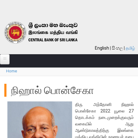
Skip to main content
English
සිංහල
தமிழ்
Home
பற்றி
You are here
வங்கி பற்றி
நிஹால் பொன்சேகா
பொது நோக்கு
திரு. அந்தோனி நிஹால்
வங்கியின் வரலாறு
பொன்சேகா 2022 யூலை 27
தொலைநோக்கு, பணி, பெறுமானம்
தொடக்கம் நடைமுறைக்குவரும்
வகையில் ஆறு
குறிக்கோள்கள்
ஆண்டுகாலத்திற்கு இலங்கை
தொழிற்பாடுகள்
மத்திய வங்கியின் நாணயச் சபை