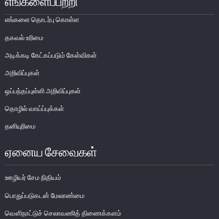
எங்களைப்பற்றி
பொதுநோக்கு
எங்களை தொடர்பு கொள்ள
முக்கிய தொழிற்பாடுகள்
தகவல் உரிமை
வங்கித்தொழில் துறை
அடிக்கடி கேட்கப்படும் கேள்விகள்
வங்கியல்லா நிதியியல் மற்றும் குத்தகைக் கம்பனிகள் துறை
அறிவிப்புகள்
முதனிலை வணிகர்கள்
ஒப்பந்தப்புள்ளி அறிவிப்புகள்
நுண்பாக நிதித் துறை
அதிகாரம்பெற்ற பணத்தரகர்கள் ஒழுங்குவிதிகள்
தொழில் வாய்ப்புக்கள்
பேரண்ட முன்மதியுடைய கண்காணிப்பு
தனியுரிமை
நிலைபெறத்தக்க நிதி
ஏனைய சேவைகள்
தீர்மானம்
வைப்புக் காப்புறுதி
ஊழியர் சேம நிதியம்
நிதியியல் வசதிக்குட்படுத்தல்
பொதுப்படுகடன் மேலாண்மை
நிதியியல் சந்தைகள்
வௌிநாட்டுச் செலாவணித் திணைக்களம்