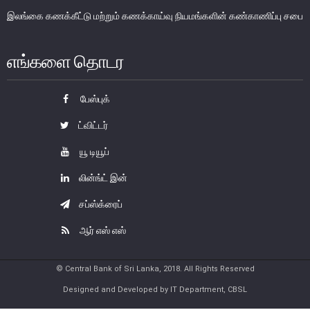
இலங்கை கணக்கீட்டு மற்றும் கணக்காய்வு நியமங்களின் கண்காணிப்பு சபை
பொதுநோக்கு
நிதியியல் முறைமை உறுதிபாட்டுக் குழு
எங்களை தொடர
நிதியியல் முறைமை மேற்பார்வைச் குழு
பேஸ்புக்
Financial Stability Review
ட்விட்டர்
யூ டியூப்
லின்ங்ட் இன்
சப்ஸ்க்ரைப்
ஆர் எஸ் எஸ்
© Central Bank of Sri Lanka, 2018. All Rights Reserved
Designed and Developed by IT Department, CBSL