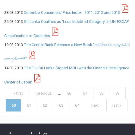
எக்ஸ்டர் அறிக்கை
28.03.2013
Colombo Consumers’ Price Index - 2011, 2012 and 2013
25.03.2013
Sri Lanka Qualifies as ‘Less Indebted Category’ in UN-ESCAP
Classification of Countries
19.03.2013
The Central Bank Releases a New Book “ආර්ථික විද්‍යා මූලධර්ම
සහ ප්‍රතිපත්ති”
14.03.2013
The FIU Sri Lanka Signed MOU with the Financial Intelligence
Center of Japan
Pages
« first
‹ previous
…
56
57
58
59
60
61
62
63
64
next ›
last »
நாணயக் கொள்கை
நிதியியல் முறைமை
நிதியியல் முறைமை உறுதிப்பாடு