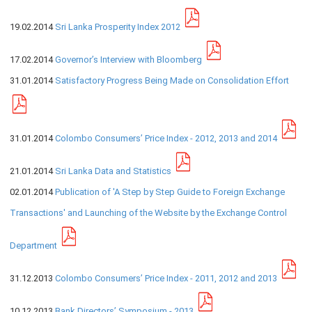
19.02.2014
Sri Lanka Prosperity Index 2012
நிறுவன ரீதியான அமைப்பு
17.02.2014
Governor’s Interview with Bloomberg
நிறுவனக் கட்டமைப்பு
31.01.2014
Satisfactory Progress Being Made on Consolidation Effort
முதன்மை அலுவலர்கள்
திணைக்களங்கள்
ஆளுகைக் கோவைகளும் கொள்கைகளும்
31.01.2014
Colombo Consumers’ Price Index - 2012, 2013 and 2014
வங்கிப் பணிமனை
21.01.2014
Sri Lanka Data and Statistics
வங்கிப் பணிமனை
02.01.2014
Publication of 'A Step by Step Guide to Foreign Exchange
பிரதேச அலுவலகங்கள்
Transactions' and Launching of the Website by the Exchange Control
நூலகம் மற்றும் தகவல் நிலையம்
Department
வங்கித்தொழில் கற்கைகளுக்கான நிலையம்
பொருளாதார வரலாற்று அரும்பொருட் காட்சிச் சாலை
31.12.2013
Colombo Consumers’ Price Index - 2011, 2012 and 2013
10.12.2013
Bank Directors’ Symposium - 2013