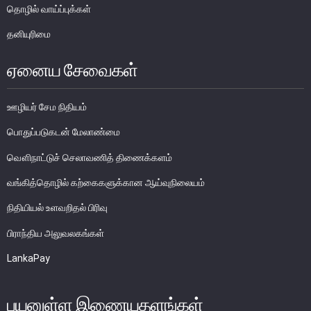
எக்ஸ்டர் அறிக்கை
தொழில் வாய்ப்புக்கள்
தனியுரிமை
ஏனைய சேவைகள்
ஊழியர் சேம நிதியம்
பொதுப்படுகடன் மேலாண்மை
வௌிநாட்டுச் செலாவணித் திணைக்களம்
வங்கித்தொழில் கற்கைகளுக்கான ஆய்வுநிலையம்
நிதியியல் உளவறிதல் பிரிவு
பிராந்திய அலுவலகங்கள்
நாணயக் கொள்கை
LankaPay
நிதியியல் முறைமை
பயனுள்ள இணையதளங்கள்
நிதியியல் முறைமை உறுதிப்பாடு