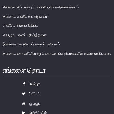
பொதுநோக்கு
தொகைமதிப்பு மற்றும் புள்ளிவிபரவியல் திணைக்களம்
வங்கிகளுக்கிடையிலான அழைப்புப் பணச் சந்தை
இலங்கை வங்கியாளர் நிறுவகம்
உள்நாட்டின் வெளிநாட்டுச் செலாவணிச் சந்தை
சர்வதேச நாணய நிதியம்
வெளிநாட்டுச் செலாவணி உலகளாவிய குறியீட்டைப் பின்பற்றுதல்
கொழும்பு பங்குப் பரிவர்த்தனை
அரச பிணையங்கள் சந்தை
கம்பனிப் படுகடன் பிணையங்கள் சந்தை
இலங்கை கொடுகடன் தகவல் பணியகம்
கொழும்பு பங்குப் பரிவர்த்தனை
இலங்கை கணக்கீட்டு மற்றும் கணக்காய்வு நியமங்களின் கண்காணிப்பு சபை
நிதியியல் உட்கட்டமைப்பு
எங்களை தொடர
கொடுப்பனவு மற்றும் தீர்ப்பனவு முறைமைகள்
கொடுகடன் தகவல்
பேஸ்புக்
சட்டங்களும் ஒழுங்கு விதிகளும்
ட்விட்டர்
பிரமிட் திட்டங்கள்
யூ டியூப்
சாதனங்கள் மற்றும் நடைமுறைப்படுத்தல்
லின்ங்ட் இன்