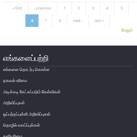
எக்ஸ்டர் அறிக்கை
Pages
« first
‹ previous
1
2
3
4
5
6
7
8
next ›
last »
மேலும்
எங்களைப்பற்றி
எங்களை தொடர்பு கொள்ள
தகவல் உரிமை
அடிக்கடி கேட்கப்படும் கேள்விகள்
அறிவிப்புகள்
நாணயக் கொள்கை
ஒப்பந்தப்புள்ளி அறிவிப்புகள்
நிதியியல் முறைமை
தொழில் வாய்ப்புக்கள்
நிதியியல் முறைமை உறுதிப்பாடு
தனியுரிமை