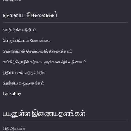
பொதுநோக்கு
ஏனைய சேவைகள்
முக்கிய தொழிற்பாடுகள்
வங்கித்தொழில் துறை
ஊழியர் சேம நிதியம்
வங்கியல்லா நிதியியல் மற்றும் குத்தகைக் கம்பனிகள் துறை
பொதுப்படுகடன் மேலாண்மை
முதனிலை வணிகர்கள்
வௌிநாட்டுச் செலாவணித் திணைக்களம்
நுண்பாக நிதித் துறை
வங்கித்தொழில் கற்கைகளுக்கான ஆய்வுநிலையம்
அதிகாரம்பெற்ற பணத்தரகர்கள் ஒழுங்குவிதிகள்
பேரண்ட முன்மதியுடைய கண்காணிப்பு
நிதியியல் உளவறிதல் பிரிவு
நிலைபெறத்தக்க நிதி
பிராந்திய அலுவலகங்கள்
தீர்மானம்
LankaPay
வைப்புக் காப்புறுதி
நிதியியல் வசதிக்குட்படுத்தல்
பயனுள்ள இணையதளங்கள்
நிதியியல் சந்தைகள்
நிதி அமைச்சு