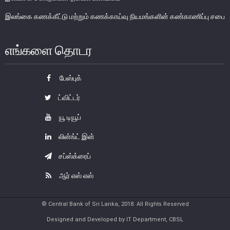
இலங்கை கணக்கீட்டு மற்றும் கணக்காய்வு நியமங்களின் கண்காணிப்பு சபை
எங்களை தொடர
பேஸ்புக்
ட்விட்டர்
யூ டியூப்
சேதமடைந்த நாணயத்தாள்கள் மற்றும்
போலி நாயணத் தாள்கள்
லின்ங்ட் இன்
சப்ஸ்க்ரைப்
பாவனைக்கு உதவாத, உருமாற்றப்பட்ட மற்றும் சிதைக்கப்பட்ட
நாணயத்தாள்கள்
ஆர் எஸ் எஸ்
சேதமடைந்த நாணயத்தாள்களினை மாற்றுதல்
போலி நாணயத்தாள்களினை தடுத்தல்
© Central Bank of Sri Lanka, 2018. All Rights Reserved
வங்கி நாணயத்தாள் உருவத்தினை பயன்படுத்தல்
Designed and Developed by IT Department, CBSL