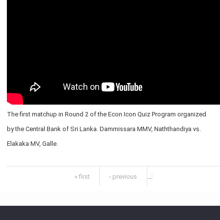
பொதுநோக்கு
வங்கிகளுக்கிடையிலான அழைப்புப் பணச் சந்தை
உள்நாட்டின் வெளிநாட்டுச் செலாவணிச் சந்தை
வெளிநாட்டுச் செலாவணி உலகளாவிய குறியீட்டைப் பின்பற்றுதல்
அரச பிணையங்கள் சந்தை
கம்பனிப் படுகடன் பிணையங்கள் சந்தை
கொழும்பு பங்குப் பரிவர்த்தனை
The first matchup in Round 2 of the Econ Icon Quiz Program organized
நிதியியல் உட்கட்டமைப்பு
by the Central Bank of Sri Lanka. Dammissara MMV, Naththandiya vs.
Elakaka MV, Galle.
கொடுப்பனவு மற்றும் தீர்ப்பனவு முறைமைகள்
கொடுகடன் தகவல்
Pages
சட்டங்களும் ஒழுங்கு விதிகளும்
« first
‹ previous
…
பிரமிட் திட்டங்கள்
சாதனங்கள் மற்றும் நடைமுறைப்படுத்தல்