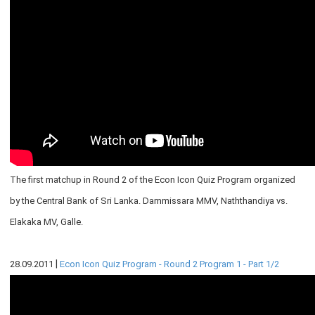
பொதுநோக்கு
முக்கிய தொழிற்பாடுகள்
வங்கித்தொழில் துறை
வங்கியல்லா நிதியியல் மற்றும் குத்தகைக் கம்பனிகள் துறை
முதனிலை வணிகர்கள்
நுண்பாக நிதித் துறை
அதிகாரம்பெற்ற பணத்தரகர்கள் ஒழுங்குவிதிகள்
பேரண்ட முன்மதியுடைய கண்காணிப்பு
The first matchup in Round 2 of the Econ Icon Quiz Program organized
நிலைபெறத்தக்க நிதி
by the Central Bank of Sri Lanka. Dammissara MMV, Naththandiya vs.
தீர்மானம்
Elakaka MV, Galle.
வைப்புக் காப்புறுதி
நிதியியல் வசதிக்குட்படுத்தல்
|
28.09.2011
Econ Icon Quiz Program - Round 2 Program 1 - Part 1/2
நிதியியல் சந்தைகள்