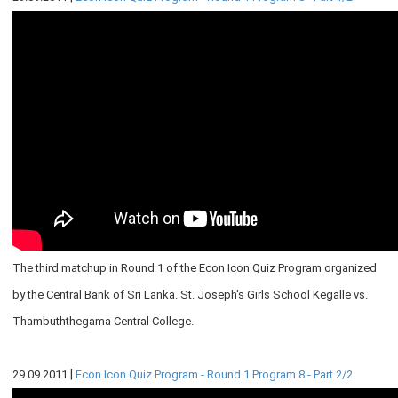
நிறுவன ரீதியான அமைப்பு
நிறுவனக் கட்டமைப்பு
முதன்மை அலுவலர்கள்
திணைக்களங்கள்
ஆளுகைக் கோவைகளும் கொள்கைகளும்
வங்கிப் பணிமனை
வங்கிப் பணிமனை
The third matchup in Round 1 of the Econ Icon Quiz Program organized
பிரதேச அலுவலகங்கள்
by the Central Bank of Sri Lanka. St. Joseph's Girls School Kegalle vs.
நூலகம் மற்றும் தகவல் நிலையம்
Thambuththegama Central College.
வங்கித்தொழில் கற்கைகளுக்கான நிலையம்
பொருளாதார வரலாற்று அரும்பொருட் காட்சிச் சாலை
|
29.09.2011
Econ Icon Quiz Program - Round 1 Program 8 - Part 2/2