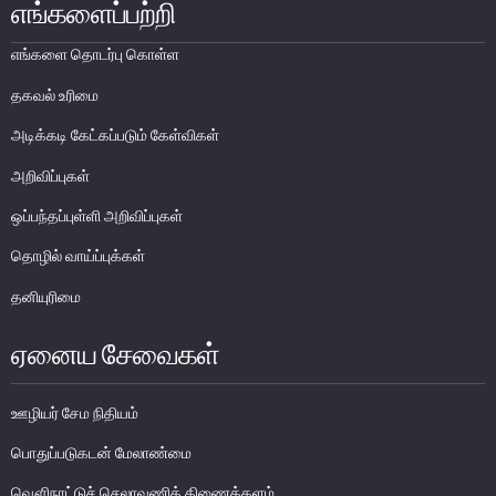
எங்களைப்பற்றி
பொதுநோக்கு
எங்களை தொடர்பு கொள்ள
நிதியியல் முறைமை உறுதிபாட்டுக் குழு
நிதியியல் முறைமை மேற்பார்வைச் குழு
தகவல் உரிமை
அடிக்கடி கேட்கப்படும் கேள்விகள்
Financial Stability Review
அறிவிப்புகள்
ஒப்பந்தப்புள்ளி அறிவிப்புகள்
தொழில் வாய்ப்புக்கள்
தனியுரிமை
ஏனைய சேவைகள்
ஊழியர் சேம நிதியம்
பொதுப்படுகடன் மேலாண்மை
வௌிநாட்டுச் செலாவணித் திணைக்களம்