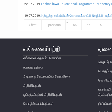
22.07.2019
Thakshilawa Educational Programme - Monetary P
19.07.2019
அறிவூற்று கல்வியியல் தொலைக்காட்சி நிகழ்ச்சி - மத்
…
Pages
« first
‹ previous
56
57
58
எங்களைப்பற்றி
ஏனை
எங்களை தொடர்பு கொள்ள
ஊழியர் ச
தகவல் உரிமை
பொதுப்
அடிக்கடி கேட்கப்படும் கேள்விகள்
வௌிநாட்
அறிவிப்புகள்
வங்கித்
ஒப்பந்தப்புள்ளி அறிவிப்புகள்
ஆய்வுநி
தொழில் வாய்ப்புக்கள்
நிதியியல்