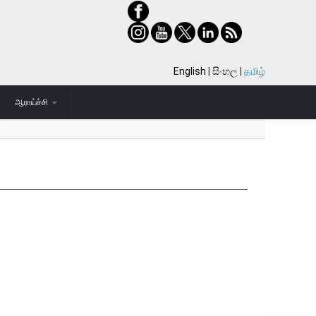
English
සිංහල
தமிழ்
ஆராய்ச்சி