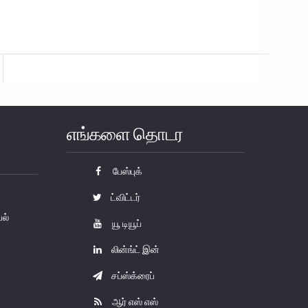
எங்களை தொடர
பேஸ்புக்
ட்விட்டர்
யல்
யூ டியூப்
லின்ங்ட் இன்
சப்ஸ்க்ரைப்
ஆர் எஸ் எஸ்