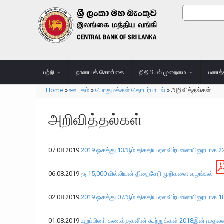
Skip to main content
Search
Search
பற்றி
நாணயக் கொள்கை
நிதியியல் முறைமை
பணத்
Home
»
ஊடகம்
»
பொதுமக்கள் தொடர்பாடல்
»
அறிவித்தல்கள்
You are here
அறிவித்தல்கள்
07.08.2019
2019 ஓகத்து 13ஆம் திகதிய ஏலவிற்பனையினூடாக 22,0
06.08.2019
ரூ.15,000 மில்லியன் திறைசேரி முறிகளை வழங்கல்
02.08.2019
2019 ஓகத்து 07ஆம் திகதிய ஏலவிற்பனையினூடாக 18,5
01.08.2019
உறுப்பினா் கணக்குகளின் கூற்றுக்கள் 2018இன் முத