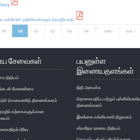
olicy
திய வங்கியின் குறிக்கோள்களும் தொழிற்பாடும்
…
59
60
61
62
63
64
next ›
last »
ய சேவைகள்
பயனுள்ள
இணையதளங்கள்
ேம நிதியம்
நிதி அமைச்சு
படுகடன் மேலாண்மை
தொகைமதிப்பு மற்றும் புள்ளிவிபரவி
டுச் செலாவணித் திணைக்களம்
திணைக்களம்
தொழில் கற்கைகளுக்கான
இலங்கை வங்கியாளர் நிறுவகம்
லையம்
சர்வதேச நாணய நிதியம்
 உளவறிதல் பிரிவு
கொழும்பு பங்குப் பரிவர்த்தனை