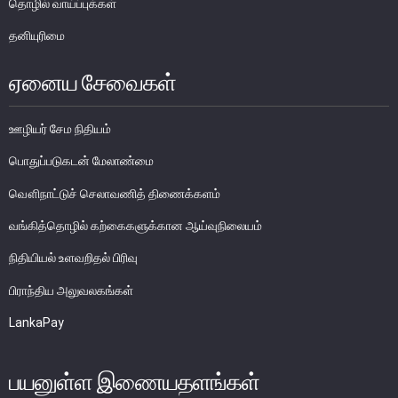
தொழில் வாய்ப்புக்கள்
பொதுநோக்கு
தனியுரிமை
முக்கிய தொழிற்பாடுகள்
ஏனைய சேவைகள்
வங்கித்தொழில் துறை
வங்கியல்லா நிதியியல் மற்றும் குத்தகைக் கம்பனிகள் துறை
ஊழியர் சேம நிதியம்
முதனிலை வணிகர்கள்
பொதுப்படுகடன் மேலாண்மை
நுண்பாக நிதித் துறை
அதிகாரம்பெற்ற பணத்தரகர்கள் ஒழுங்குவிதிகள்
வௌிநாட்டுச் செலாவணித் திணைக்களம்
பேரண்ட முன்மதியுடைய கண்காணிப்பு
வங்கித்தொழில் கற்கைகளுக்கான ஆய்வுநிலையம்
நிலைபெறத்தக்க நிதி
நிதியியல் உளவறிதல் பிரிவு
தீர்மானம்
பிராந்திய அலுவலகங்கள்
வைப்புக் காப்புறுதி
LankaPay
நிதியியல் வசதிக்குட்படுத்தல்
நிதியியல் சந்தைகள்
பயனுள்ள இணையதளங்கள்