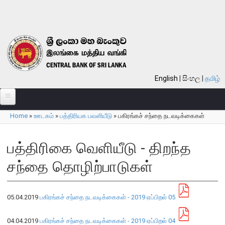
Skip to main content
English
සිංහල
தமிழ்
Home
»
ஊடகம்
»
பத்திரியக பவளியீடு
»
பகிரங்கச் சந்தை நடவடிக்கைகள்
பற்றி
You are here
வங்கி பற்றி
பத்திரிகை வெளியீடு - திறந்த
பொது நோக்கு
சந்தை தொழிற்பாடுகள்
வங்கியின் வரலாறு
தொலைநோக்கு, பணி, பெறுமானம்
05.04.2019
பகிரங்கச் சந்தை நடவடிக்கைகள் - 2019 ஏப்பிறல் 05
குறிக்கோள்கள்
தொழிற்பாடுகள்
04.04.2019
பகிரங்கச் சந்தை நடவடிக்கைகள் - 2019 ஏப்பிறல் 04