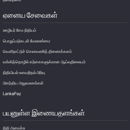
பொதுநோக்கு
ஏனைய சேவைகள்
முக்கிய தொழிற்பாடுகள்
வங்கித்தொழில் துறை
ஊழியர் சேம நிதியம்
வங்கியல்லா நிதியியல் மற்றும் குத்தகைக் கம்பனிகள் துறை
பொதுப்படுகடன் மேலாண்மை
முதனிலை வணிகர்கள்
வௌிநாட்டுச் செலாவணித் திணைக்களம்
நுண்பாக நிதித் துறை
வங்கித்தொழில் கற்கைகளுக்கான ஆய்வுநிலையம்
அதிகாரம்பெற்ற பணத்தரகர்கள் ஒழுங்குவிதிகள்
பேரண்ட முன்மதியுடைய கண்காணிப்பு
நிதியியல் உளவறிதல் பிரிவு
நிலைபெறத்தக்க நிதி
பிராந்திய அலுவலகங்கள்
தீர்மானம்
LankaPay
வைப்புக் காப்புறுதி
நிதியியல் வசதிக்குட்படுத்தல்
பயனுள்ள இணையதளங்கள்
நிதியியல் சந்தைகள்
நிதி அமைச்சு