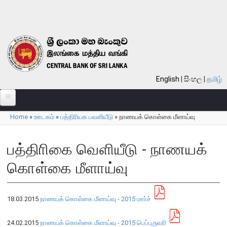
Skip to main content
English
සිංහල
தமிழ்
Home
»
ஊடகம்
»
பத்திரியக பவளியீடு
»
நாணயக் கொள்கை மீளாய்வு
பற்றி
You are here
வங்கி பற்றி
பத்திாிகை வௌியீடு - நாணயக்
பொது நோக்கு
கொள்கை மீளாய்வு
வங்கியின் வரலாறு
தொலைநோக்கு, பணி, பெறுமானம்
18.03.2015
நாணயக் கொள்கை மீளாய்வு - 2015 மாா்ச்
குறிக்கோள்கள்
தொழிற்பாடுகள்
24.02.2015
நாணயக் கொள்கை மீளாய்வு - 2015 பெப்புருவரி