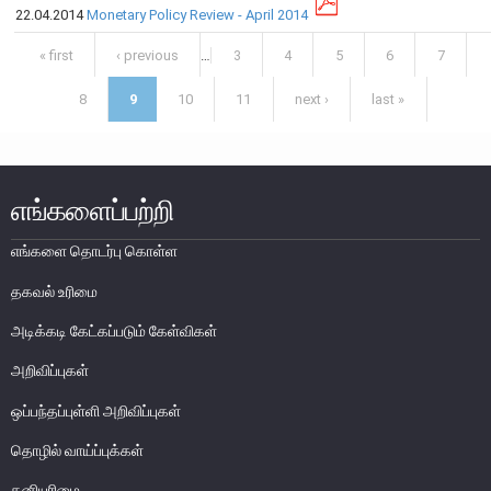
எக்ஸ்டர் அறிக்கை
22.04.2014
Monetary Policy Review - April 2014
Pages
« first
‹ previous
…
3
4
5
6
7
8
9
10
11
next ›
last »
எங்களைப்பற்றி
எங்களை தொடர்பு கொள்ள
தகவல் உரிமை
அடிக்கடி கேட்கப்படும் கேள்விகள்
அறிவிப்புகள்
நாணயக் கொள்கை
ஒப்பந்தப்புள்ளி அறிவிப்புகள்
நிதியியல் முறைமை
தொழில் வாய்ப்புக்கள்
நிதியியல் முறைமை உறுதிப்பாடு
தனியுரிமை