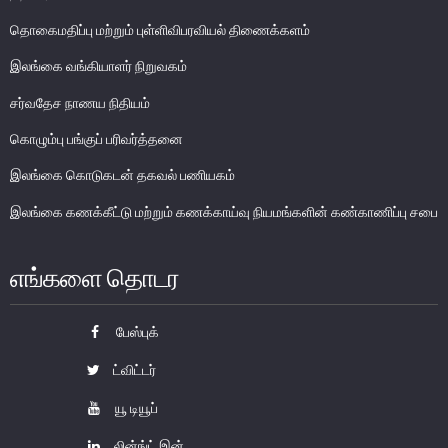
பொதுநோக்கு
தொகைமதிப்பு மற்றும் புள்ளிவிபரவியல் திணைக்களம்
வங்கிகளுக்கிடையிலான அழைப்புப் பணச் சந்தை
இலங்கை வங்கியாளர் நிறுவகம்
உள்நாட்டின் வெளிநாட்டுச் செலாவணிச் சந்தை
சர்வதேச நாணய நிதியம்
வெளிநாட்டுச் செலாவணி உலகளாவிய குறியீட்டைப் பின்பற்றுதல்
அரச பிணையங்கள் சந்தை
கொழும்பு பங்குப் பரிவர்த்தனை
கம்பனிப் படுகடன் பிணையங்கள் சந்தை
இலங்கை கொடுகடன் தகவல் பணியகம்
கொழும்பு பங்குப் பரிவர்த்தனை
இலங்கை கணக்கீட்டு மற்றும் கணக்காய்வு நியமங்களின் கண்காணிப்பு சபை
நிதியியல் உட்கட்டமைப்பு
எங்களை தொடர
கொடுப்பனவு மற்றும் தீர்ப்பனவு முறைமைகள்
கொடுகடன் தகவல்
பேஸ்புக்
சட்டங்களும் ஒழுங்கு விதிகளும்
ட்விட்டர்
பிரமிட் திட்டங்கள்
யூ டியூப்
சாதனங்கள் மற்றும் நடைமுறைப்படுத்தல்
லின்ங்ட் இன்