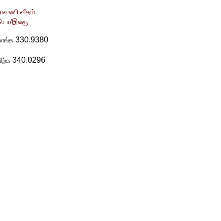
ாவணி வீதம்
டொ/இலரூ
330.9380
வாங்க
340.0296
ிற்க