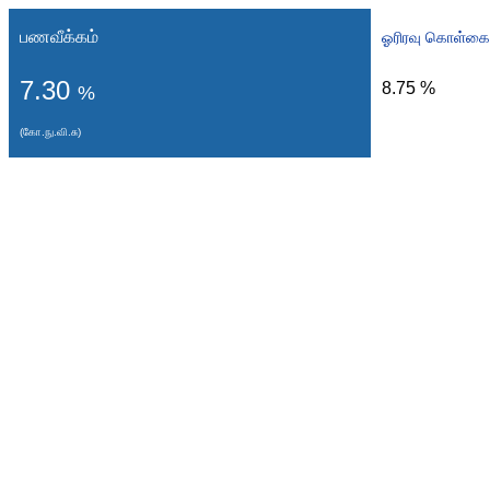
பணவீக்கம்
ஓரிரவு கொள்கை 
7.30
8.75 %
%
(கோ.நு.வி.சு)